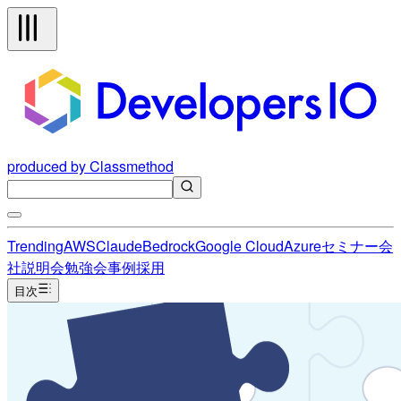
produced by Classmethod
Trending
AWS
Claude
Bedrock
Google Cloud
Azure
セミナー
会
社説明会
勉強会
事例
採用
目次