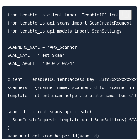
from tenable_io.client import TenableIOClient

from tenable_io.api.scans import ScanCreateRequest

from tenable_io.api.models import ScanSettings

SCANNERS_NAME = 'AWS_Scanner'

SCAN_NAME = 'Test Scan'

SCAN_TARGET = '10.0.2.0/24'

client = TenableIOClient(access_key='33fc3xxxxxxxxxxx
scanners = {scanner.name: scanner.id for scanner in c
template = client.scan_helper.template(name='basic')

scan_id = client.scans_api.create(

  ScanCreateRequest( template.uuid,ScanSettings( SCAN
)
