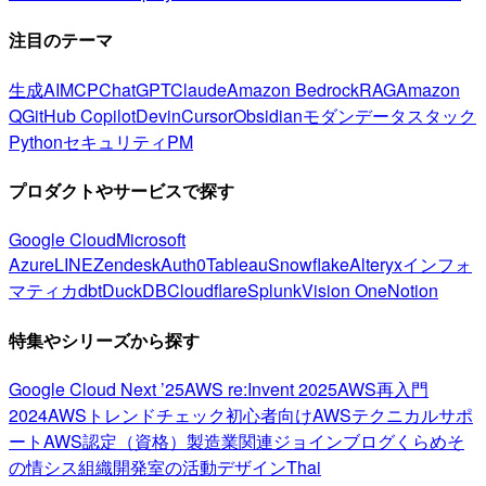
注目のテーマ
生成AI
MCP
ChatGPT
Claude
Amazon Bedrock
RAG
Amazon
Q
GitHub Copilot
Devin
Cursor
Obsidian
モダンデータスタック
Python
セキュリティ
PM
プロダクトやサービスで探す
Google Cloud
Microsoft
Azure
LINE
Zendesk
Auth0
Tableau
Snowflake
Alteryx
インフォ
マティカ
dbt
DuckDB
Cloudflare
Splunk
Vision One
Notion
特集やシリーズから探す
Google Cloud Next ’25
AWS re:Invent 2025
AWS再入門
2024
AWSトレンドチェック
初心者向け
AWSテクニカルサポ
ート
AWS認定（資格）
製造業関連
ジョインブログ
くらめそ
の情シス
組織開発室の活動
デザイン
Thai