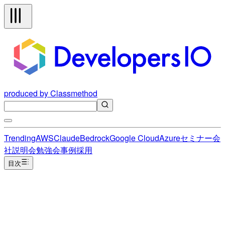
produced by Classmethod
Trending
AWS
Claude
Bedrock
Google Cloud
Azure
セミナー
会
社説明会
勉強会
事例
採用
目次