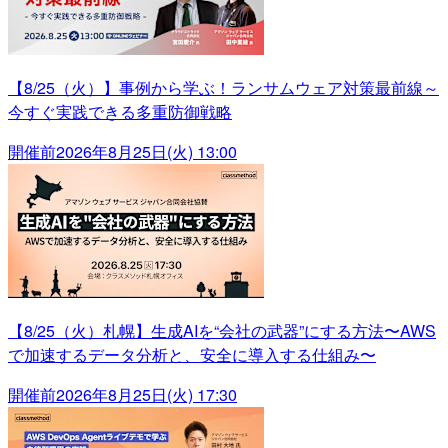
【8/25（火）】事例から学ぶ！ランサムウェア対策最前線～
今すぐ実践できる多重防御戦略
開催前
2026年8月25日(火) 13:00
【8/25（火）札幌】生成AIを“会社の武器”にする方法〜AWS
で加速するデータ分析と、安全に導入する仕組み〜
開催前
2026年8月25日(火) 17:30