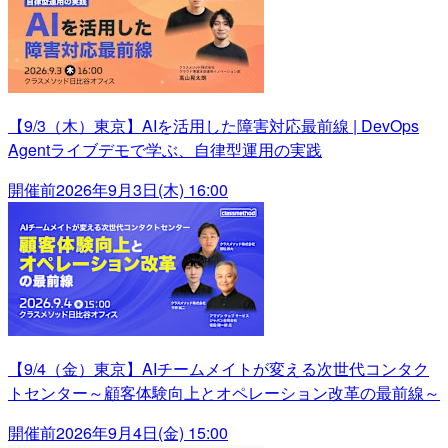
【9/3（木）東京】AIを活用した障害対応最前線 | DevOps
Agentライブデモで学ぶ、自律型運用の実践
開催前
2026年9月3日(木) 16:00
【9/4（金）東京】AIチームメイトが変える次世代コンタク
トセンター～顧客体験向上とオペレーション改革の最前線～
開催前
2026年9月4日(金) 15:00