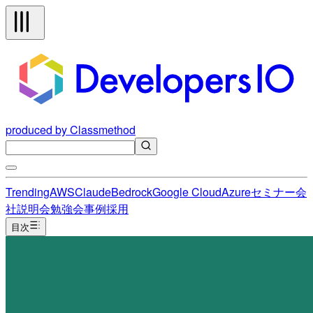
produced by Classmethod
Trending
AWS
Claude
Bedrock
Google Cloud
Azure
セミナー
会
社説明会
勉強会
事例
採用
目次