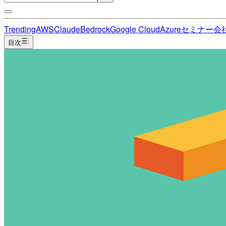
Trending
AWS
Claude
Bedrock
Google Cloud
Azure
セミナー
会
目次