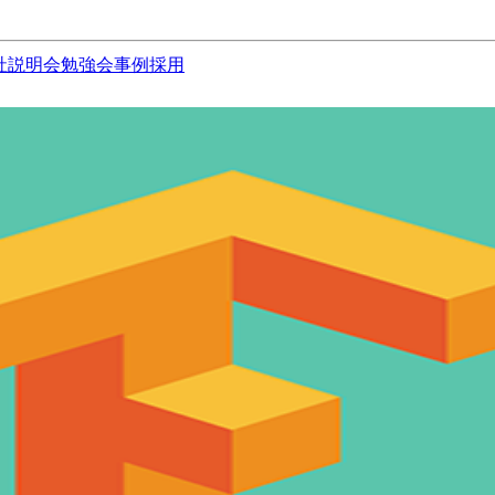
社説明会
勉強会
事例
採用