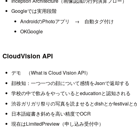
Inception Architecture（画像認識の行列演算フロー）
Googleでは実用段階
AndroidのPhotoアプリ → 自動タグ付け
OKGoogle
CloudVision API
デモ （What is Cloud Vision API）
顔検知：一つ一つの顔について感情をJsonで返却する
学校の中で飲みをやっているとeducationと認知される
渋谷ガリガリ祭りの写真を読ませるとdishとかfestival
日本語縦書き斜めを高い精度でOCR
現在はLimitedPreview（申し込み受付中）