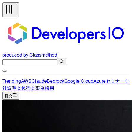
produced by Classmethod
Trending
AWS
Claude
Bedrock
Google Cloud
Azure
セミナー
会
社説明会
勉強会
事例
採用
目次