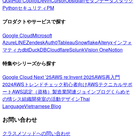
Q
GitHub Copilot
Devin
Cursor
Obsidian
モダンデータスタック
Python
セキュリティ
PM
プロダクトやサービスで探す
Google Cloud
Microsoft
Azure
LINE
Zendesk
Auth0
Tableau
Snowflake
Alteryx
インフォ
マティカ
dbt
DuckDB
Cloudflare
Splunk
Vision One
Notion
特集やシリーズから探す
Google Cloud Next ’25
AWS re:Invent 2025
AWS再入門
2024
AWSトレンドチェック
初心者向け
AWSテクニカルサポ
ート
AWS認定（資格）
製造業関連
ジョインブログ
くらめそ
の情シス
組織開発室の活動
デザイン
Thai
Language
Vietnamese Blog
お問い合わせ
クラスメソッドへの問い合わせ