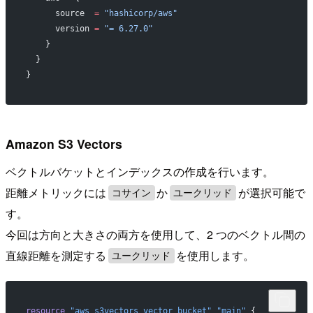
      source  
=
 "hashicorp/aws"
      version 
=
 "= 6.27.0"
    }
  }
}
Amazon S3 Vectors
ベクトルバケットとインデックスの作成を行います。
距離メトリックには
か
が選択可能で
コサイン
ユークリッド
す。
今回は方向と大きさの両方を使用して、2 つのベクトル間の
直線距離を測定する
を使用します。
ユークリッド
resource
 "aws_s3vectors_vector_bucket"
 "main"
 {