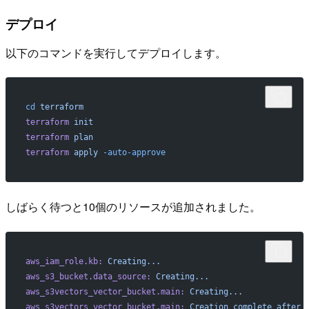
デプロイ
以下のコマンドを実行してデプロイします。
cd
 terraform
terraform
 init
terraform
 plan
terraform
 apply
 -auto-approve
しばらく待つと10個のリソースが追加されました。
aws_iam_role.kb:
 Creating...
aws_s3_bucket.data_source:
 Creating...
aws_s3vectors_vector_bucket.main:
 Creating...
aws_s3vectors_vector_bucket.main:
 Creation
 complete
 after
 