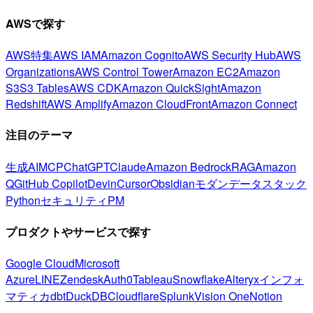
AWSで探す
AWS特集
AWS IAM
Amazon Cognito
AWS Security Hub
AWS
Organizations
AWS Control Tower
Amazon EC2
Amazon
S3
S3 Tables
AWS CDK
Amazon QuickSight
Amazon
Redshift
AWS Amplify
Amazon CloudFront
Amazon Connect
注目のテーマ
生成AI
MCP
ChatGPT
Claude
Amazon Bedrock
RAG
Amazon
Q
GitHub Copilot
Devin
Cursor
Obsidian
モダンデータスタック
Python
セキュリティ
PM
プロダクトやサービスで探す
Google Cloud
Microsoft
Azure
LINE
Zendesk
Auth0
Tableau
Snowflake
Alteryx
インフォ
マティカ
dbt
DuckDB
Cloudflare
Splunk
Vision One
Notion