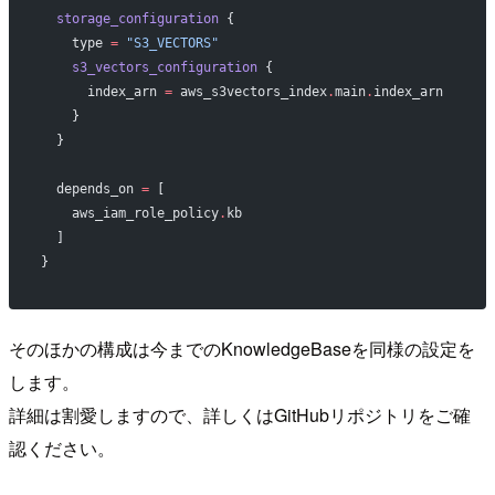
  storage_configuration
 {
    type
 =
 "S3_VECTORS"
    s3_vectors_configuration
 {
      index_arn
 =
 aws_s3vectors_index
.
main
.
index_arn
    }
  }
  depends_on
 =
 [
    aws_iam_role_policy
.
kb
  ]
}
そのほかの構成は今までのKnowledgeBaseを同様の設定を
します。
詳細は割愛しますので、詳しくはGitHubリポジトリをご確
認ください。