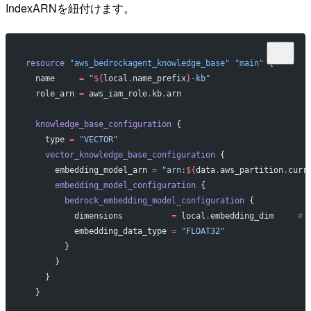
IndexARNを紐付けます。
resource
 "aws_bedrockagent_knowledge_base"
 "main"
 {
  name
     =
 "
${
local
.
name_prefix
}
-kb"
  role_arn
 =
 aws_iam_role
.
kb
.
arn
  knowledge_base_configuration
 {
    type
 =
 "VECTOR"
    vector_knowledge_base_configuration
 {
      embedding_model_arn
 =
 "arn:
${
data
.
aws_partition
.
curr
      embedding_model_configuration
 {
        bedrock_embedding_model_configuration
 {
          dimensions
          =
 local
.
embedding_dim     
# 
          embedding_data_type
 =
 "FLOAT32"
        }
      }
    }
  }