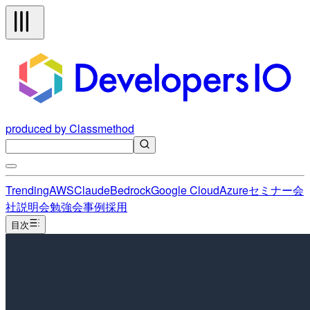
produced by Classmethod
Trending
AWS
Claude
Bedrock
Google Cloud
Azure
セミナー
会
社説明会
勉強会
事例
採用
目次