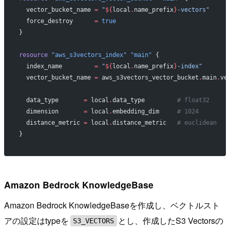
  vector_bucket_name
 =
 "
${
local
.
name_prefix
}
-vectors"
  force_destroy
      =
 true
}
resource
 "aws_s3vectors_index"
 "main"
 {
  index_name
         =
 "
${
local
.
name_prefix
}
-index"
  vector_bucket_name
 =
 aws_s3vectors_vector_bucket
.
main
.
ve
  data_type
       =
 local
.
data_type         
# float32
  dimension
       =
 local
.
embedding_dim     
# 1024
  distance_metric
 =
 local
.
distance_metric   
# euclidean
}
Amazon Bedrock KnowledgeBase
Amazon Bedrock KnowledgeBaseを作成し、ベクトルスト
アの設定はtypeを
とし、作成したS3 Vectorsの
S3_VECTORS