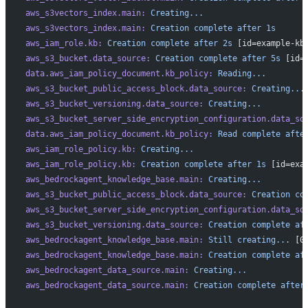
aws_s3vectors_index.main:
 Creating...
aws_s3vectors_index.main:
 Creation
 complete
 after
 1s
aws_iam_role.kb:
 Creation
 complete
 after
 2s
 [id=example-kb
aws_s3_bucket.data_source:
 Creation
 complete
 after
 5s
 [id=
data.aws_iam_policy_document.kb_policy:
 Reading...
aws_s3_bucket_public_access_block.data_source:
 Creating...
aws_s3_bucket_versioning.data_source:
 Creating...
aws_s3_bucket_server_side_encryption_configuration.data_so
data.aws_iam_policy_document.kb_policy:
 Read
 complete
 afte
aws_iam_role_policy.kb:
 Creating...
aws_iam_role_policy.kb:
 Creation
 complete
 after
 1s
 [id=exa
aws_bedrockagent_knowledge_base.main:
 Creating...
aws_s3_bucket_public_access_block.data_source:
 Creation
 co
aws_s3_bucket_server_side_encryption_configuration.data_so
aws_s3_bucket_versioning.data_source:
 Creation
 complete
 af
aws_bedrockagent_knowledge_base.main:
 Still
 creating...
 [0
aws_bedrockagent_knowledge_base.main:
 Creation
 complete
 af
aws_bedrockagent_data_source.main:
 Creating...
aws_bedrockagent_data_source.main:
 Creation
 complete
 after