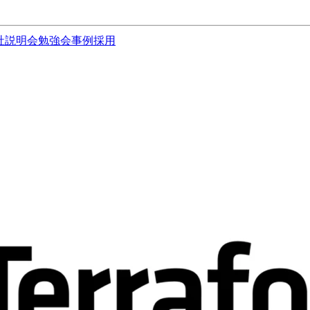
社説明会
勉強会
事例
採用