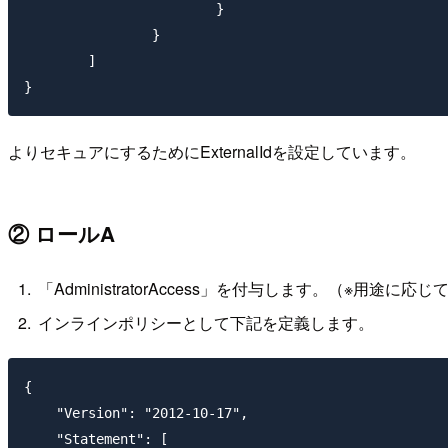
			}

		}

	]

よりセキュアにするためにExternalIdを設定しています。
② ロールA
「AdministratorAccess」を付与します。（※用
インラインポリシーとして下記を定義します。
{

    "Version": "2012-10-17",

    "Statement": [
