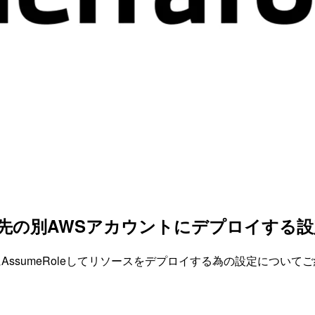
umeRole先の別AWSアカウントにデプロイ
にAssumeRoleしてリソースをデプロイする為の設定について