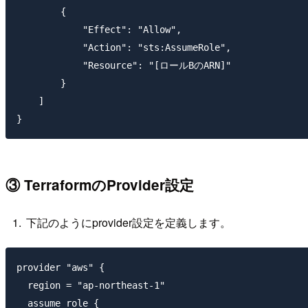
        {

            "Effect": "Allow",

            "Action": "sts:AssumeRole",

            "Resource": "[ロールBのARN]"

        }

    ]

③ TerraformのProvider設定
下記のようにprovider設定を定義します。
provider "aws" {

  region = "ap-northeast-1"

  assume_role {
