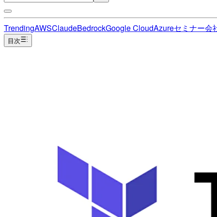
Trending
AWS
Claude
Bedrock
Google Cloud
Azure
セミナー
会
目次