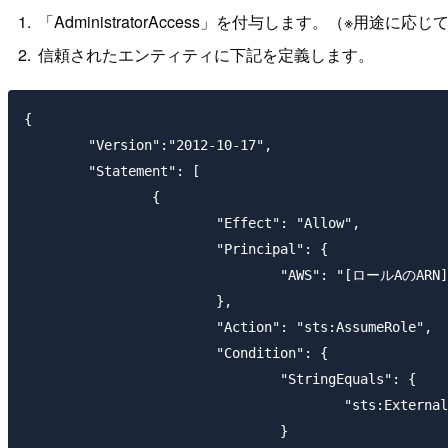
「AdministratorAccess」を付与します。（※用
信頼されたエンティティに下記を定義します。
{

	"Version":"2012-10-17",

	"Statement": [

		{

			"Effect": "Allow",

			"Principal": {

				"AWS": "[ロールAのARN]"

			},

			"Action": "sts:AssumeRole",

			"Condition": {

				"StringEquals": {

					"sts:ExternalId": "[任意の文字列]"

				}
