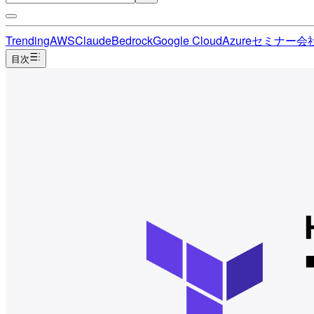
Trending
AWS
Claude
Bedrock
Google Cloud
Azure
セミナー
会
目次