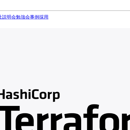
社説明会
勉強会
事例
採用