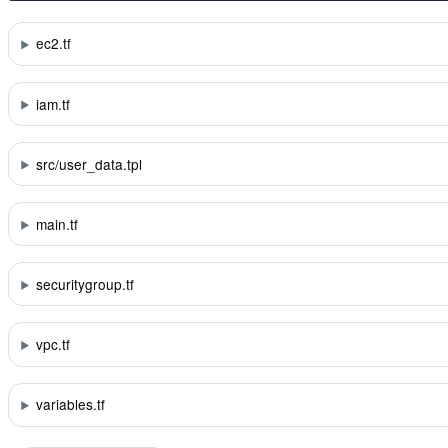
ec2.tf
iam.tf
src/user_data.tpl
main.tf
securitygroup.tf
vpc.tf
variables.tf