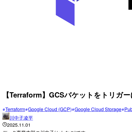
【Terraform】GCSバケットをトリガ
Terraform
Google Cloud (GCP)
Google Cloud Storage
Pu
川中子凌平
2025.11.01