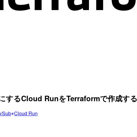
ーにするCloud RunをTerraformで
b/Sub
Cloud Run