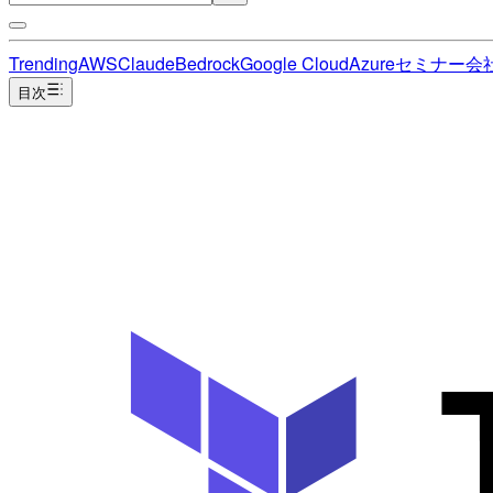
Trending
AWS
Claude
Bedrock
Google Cloud
Azure
セミナー
会
目次