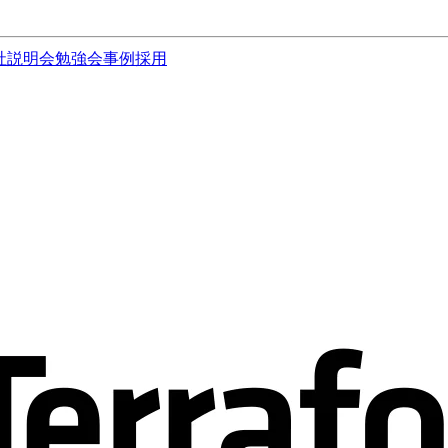
社説明会
勉強会
事例
採用