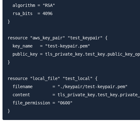
  algorithm = "RSA"

  rsa_bits  = 4096

}

resource "aws_key_pair" "test_keypair" {

  key_name   = "test-keypair.pem"

  public_key = tls_private_key.test_key.public_key_op
} 

resource "local_file" "test_local" {

  filename        = "./keypair/test-keypair.pem"

  content         = tls_private_key.test_key.private_
  file_permission = "0600"
