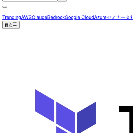
Trending
AWS
Claude
Bedrock
Google Cloud
Azure
セミナー
会
目次