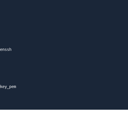
enssh

key_pem
