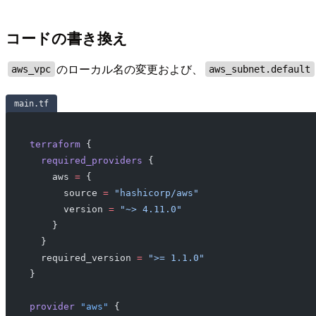
コードの書き換え
のローカル名の変更および、
aws_vpc
aws_subnet.default
main.tf
terraform
 {
 required_providers
 {
   aws
 =
 {
     source 
=
 "hashicorp/aws"
     version 
=
 "~> 4.11.0"
   }
 }
 required_version
 =
 ">= 1.1.0"
}
provider
 "aws"
 {