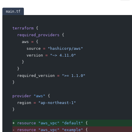
main.tf
terraform
 {
 required_providers
 {
   aws
 =
 {
     source 
=
 "hashicorp/aws"
     version 
=
 "~> 4.11.0"
   }
 }
 required_version
 =
 ">= 1.1.0"
}
provider
 "aws"
 {
 region
 =
 "ap-northeast-1"
}
+
 resource
 "aws_vpc"
 "default"
 {
-
 resource
 "aws_vpc"
 "example"
 {