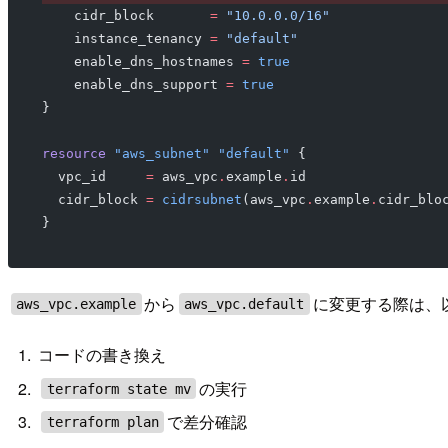
   cidr_block
       =
 "10.0.0.0/16"
   instance_tenancy
 =
 "default"
   enable_dns_hostnames
 =
 true
   enable_dns_support
 =
 true
}
resource
 "aws_subnet"
 "default"
 {
 vpc_id
     =
 aws_vpc
.
example
.
id
 cidr_block
 =
 cidrsubnet
(aws_vpc
.
example
.
cidr_blo
}
から
に変更する際は、
aws_vpc.example
aws_vpc.default
コードの書き換え
の実行
terraform state mv
で差分確認
terraform plan