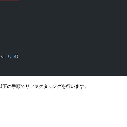
ck, 
8
, 
0
)
以下の手順でリファクタリングを行います。