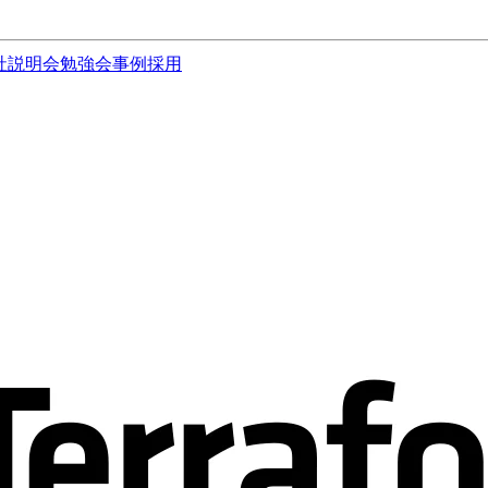
社説明会
勉強会
事例
採用