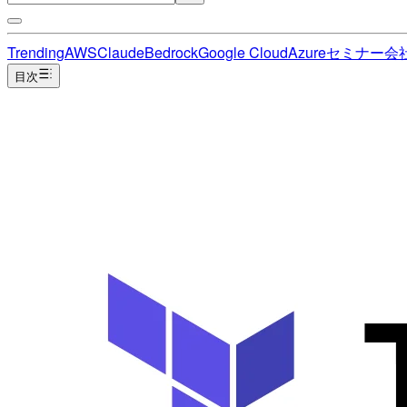
Trending
AWS
Claude
Bedrock
Google Cloud
Azure
セミナー
会
目次