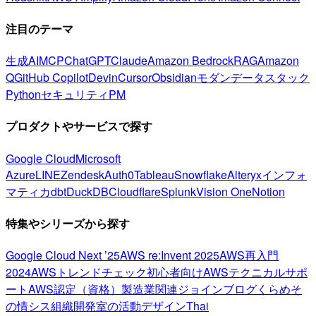
注目のテーマ
生成AI
MCP
ChatGPT
Claude
Amazon Bedrock
RAG
Amazon
Q
GitHub Copilot
Devin
Cursor
Obsidian
モダンデータスタック
Python
セキュリティ
PM
プロダクトやサービスで探す
Google Cloud
Microsoft
Azure
LINE
Zendesk
Auth0
Tableau
Snowflake
Alteryx
インフォ
マティカ
dbt
DuckDB
Cloudflare
Splunk
Vision One
Notion
特集やシリーズから探す
Google Cloud Next ’25
AWS re:Invent 2025
AWS再入門
2024
AWSトレンドチェック
初心者向け
AWSテクニカルサポ
ート
AWS認定（資格）
製造業関連
ジョインブログ
くらめそ
の情シス
組織開発室の活動
デザイン
Thai