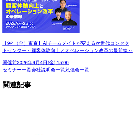
【9/4（金）東京】AIチームメイトが変える次世代コンタク
トセンター～顧客体験向上とオペレーション改革の最前線～
開催前
2026年9月4日(金) 15:00
セミナー一覧
会社説明会一覧
勉強会一覧
関連記事