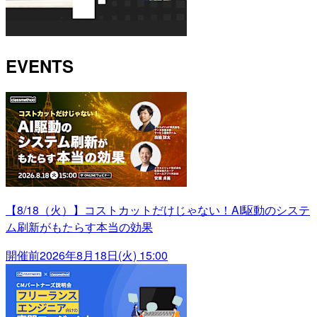
EVENTS
【8/18（火）】コストカットだけじゃない！AI駆動のシステ
ム刷新がもたらす本当の効果
開催前
2026年8月18日(火) 15:00