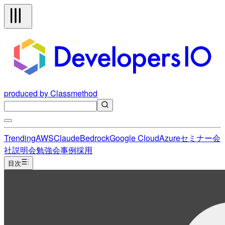
produced by Classmethod
Trending
AWS
Claude
Bedrock
Google Cloud
Azure
セミナー
会
社説明会
勉強会
事例
採用
目次