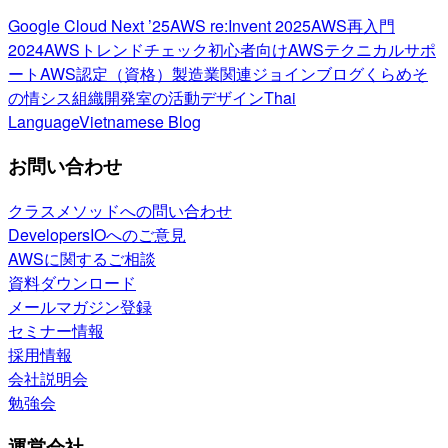
Google Cloud Next ’25
AWS re:Invent 2025
AWS再入門
2024
AWSトレンドチェック
初心者向け
AWSテクニカルサポ
ート
AWS認定（資格）
製造業関連
ジョインブログ
くらめそ
の情シス
組織開発室の活動
デザイン
Thai
Language
Vietnamese Blog
お問い合わせ
クラスメソッドへの問い合わせ
DevelopersIOへのご意見
AWSに関するご相談
資料ダウンロード
メールマガジン登録
セミナー情報
採用情報
会社説明会
勉強会
運営会社