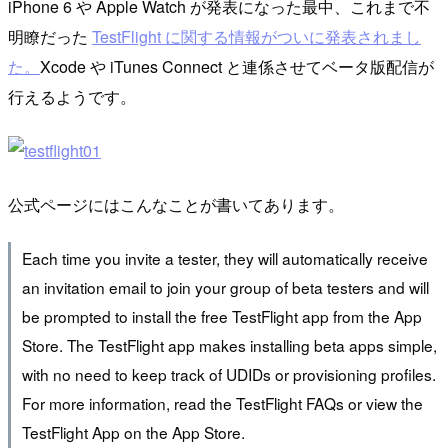
iPhone 6 や Apple Watch が発表になった最中、これまで不
明瞭だった
TestFlight に関する情報がついに発表されまし
た。
Xcode や iTunes Connect と連係させてベータ版配信が
行えるようです。
公式ページにはこんなことが書いてあります。
Each time you invite a tester, they will automatically receive
an invitation email to join your group of beta testers and will
be prompted to install the free TestFlight app from the App
Store. The TestFlight app makes installing beta apps simple,
with no need to keep track of UDIDs or provisioning profiles.
For more information, read the TestFlight FAQs or view the
TestFlight App on the App Store.