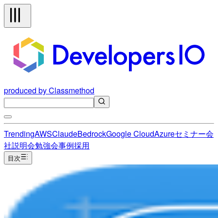
produced by Classmethod
Trending
AWS
Claude
Bedrock
Google Cloud
Azure
セミナー
会
社説明会
勉強会
事例
採用
目次