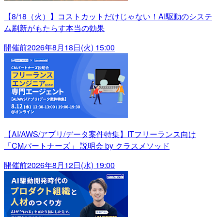
【8/18（火）】コストカットだけじゃない！AI駆動のシステ
ム刷新がもたらす本当の効果
開催前
2026年8月18日(火) 15:00
【AI/AWS/アプリ/データ案件特集】ITフリーランス向け
「CMパートナーズ」 説明会 by クラスメソッド
開催前
2026年8月12日(水) 19:00