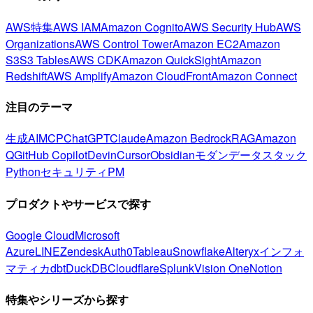
AWS特集
AWS IAM
Amazon Cognito
AWS Security Hub
AWS
Organizations
AWS Control Tower
Amazon EC2
Amazon
S3
S3 Tables
AWS CDK
Amazon QuickSight
Amazon
Redshift
AWS Amplify
Amazon CloudFront
Amazon Connect
注目のテーマ
生成AI
MCP
ChatGPT
Claude
Amazon Bedrock
RAG
Amazon
Q
GitHub Copilot
Devin
Cursor
Obsidian
モダンデータスタック
Python
セキュリティ
PM
プロダクトやサービスで探す
Google Cloud
Microsoft
Azure
LINE
Zendesk
Auth0
Tableau
Snowflake
Alteryx
インフォ
マティカ
dbt
DuckDB
Cloudflare
Splunk
Vision One
Notion
特集やシリーズから探す