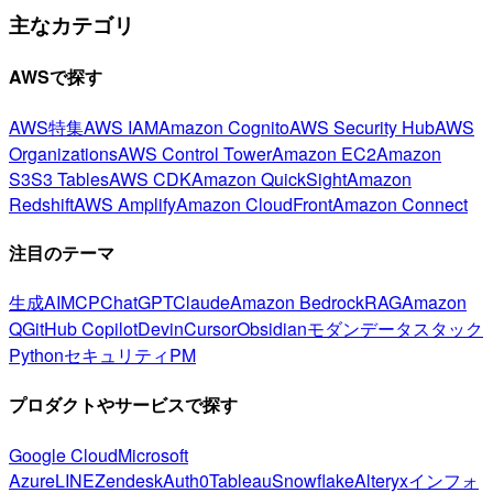
主なカテゴリ
AWSで探す
AWS特集
AWS IAM
Amazon Cognito
AWS Security Hub
AWS
Organizations
AWS Control Tower
Amazon EC2
Amazon
S3
S3 Tables
AWS CDK
Amazon QuickSight
Amazon
Redshift
AWS Amplify
Amazon CloudFront
Amazon Connect
注目のテーマ
生成AI
MCP
ChatGPT
Claude
Amazon Bedrock
RAG
Amazon
Q
GitHub Copilot
Devin
Cursor
Obsidian
モダンデータスタック
Python
セキュリティ
PM
プロダクトやサービスで探す
Google Cloud
Microsoft
Azure
LINE
Zendesk
Auth0
Tableau
Snowflake
Alteryx
インフォ