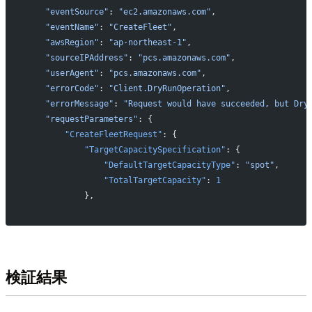
    "eventSource"
: 
"ec2.amazonaws.com"
,
    "eventName"
: 
"CreateFleet"
,
    "awsRegion"
: 
"ap-northeast-1"
,
    "sourceIPAddress"
: 
"pcs.amazonaws.com"
,
    "userAgent"
: 
"pcs.amazonaws.com"
,
    "errorCode"
: 
"Client.DryRunOperation"
,
    "errorMessage"
: 
"Request would have succeeded, but Dry
    "requestParameters"
: {
        "CreateFleetRequest"
: {
            "TargetCapacitySpecification"
: {
                "DefaultTargetCapacityType"
: 
"spot"
,
                "TotalTargetCapacity"
: 
1
            },
検証結果