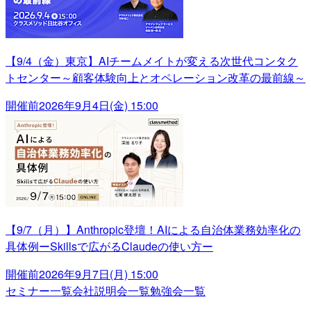
【9/4（金）東京】AIチームメイトが変える次世代コンタク
トセンター～顧客体験向上とオペレーション改革の最前線～
開催前
2026年9月4日(金) 15:00
【9/7（月）】Anthropic登壇！AIによる自治体業務効率化の
具体例ーSkillsで広がるClaudeの使い方ー
開催前
2026年9月7日(月) 15:00
セミナー一覧
会社説明会一覧
勉強会一覧