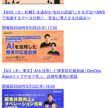
【8/25（火）札幌】生成AIを“会社の武器”にする方法〜AWS
で加速するデータ分析と、安全に導入する仕組み〜
開催前
2026年8月25日(火) 17:30
【9/3（木）東京】AIを活用した障害対応最前線 | DevOps
Agentライブデモで学ぶ、自律型運用の実践
開催前
2026年9月3日(木) 16:00