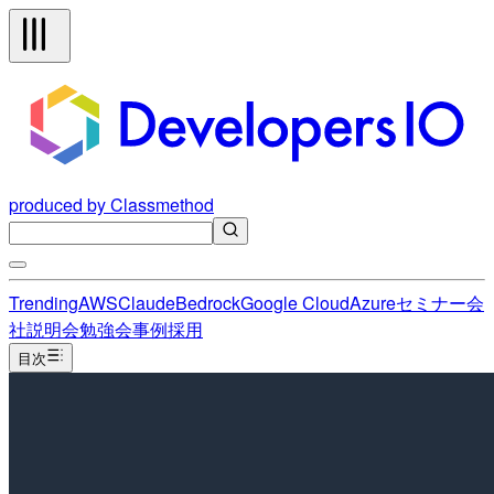
produced by Classmethod
Trending
AWS
Claude
Bedrock
Google Cloud
Azure
セミナー
会
社説明会
勉強会
事例
採用
目次