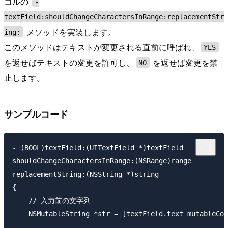
コルの
-
textField:shouldChangeCharactersInRange:replacementStr
メソッドを実装します。
ing:
このメソッドはテキストが変更される直前に呼ばれ、
YES
を返せばテキストの変更を許可し、
を返せば変更を禁
NO
止します。
サンプルコード
- (BOOL)textField:(UITextField *)textField

shouldChangeCharactersInRange:(NSRange)range

replacementString:(NSString *)string

{

    // 入力前の文字列

    NSMutableString *str = [textField.text mutableCop