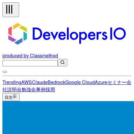
produced by Classmethod
Trending
AWS
Claude
Bedrock
Google Cloud
Azure
セミナー
会
社説明会
勉強会
事例
採用
目次