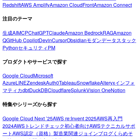
Redshift
AWS Amplify
Amazon CloudFront
Amazon Connect
注目のテーマ
生成AI
MCP
ChatGPT
Claude
Amazon Bedrock
RAG
Amazon
Q
GitHub Copilot
Devin
Cursor
Obsidian
モダンデータスタック
Python
セキュリティ
PM
プロダクトやサービスで探す
Google Cloud
Microsoft
Azure
LINE
Zendesk
Auth0
Tableau
Snowflake
Alteryx
インフォ
マティカ
dbt
DuckDB
Cloudflare
Splunk
Vision One
Notion
特集やシリーズから探す
Google Cloud Next ’25
AWS re:Invent 2025
AWS再入門
2024
AWSトレンドチェック
初心者向け
AWSテクニカルサポ
ート
AWS認定（資格）
製造業関連
ジョインブログ
くらめそ