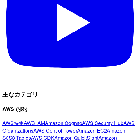
主なカテゴリ
AWSで探す
AWS特集
AWS IAM
Amazon Cognito
AWS Security Hub
AWS
Organizations
AWS Control Tower
Amazon EC2
Amazon
S3
S3 Tables
AWS CDK
Amazon QuickSight
Amazon