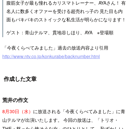
腹筋女子が最も憧れるカリスマトレーナー、AYAさん！ 有
名人に数多くオファーを受ける超売れっ子の 見た目も内
面もバキバキのストイックな私生活が明らかになります！
ゲスト：青山テルマ、貫地谷しほり、AYA ※登場順
「今夜くらべてみました」過去の放送内容より引用
http://www.ntv.co.jp/konkurabe/backnumber.html
作成した文章
荒井の作文
8月30日（水）
に放送される「今夜くらべてみました」に青
山テルマが出演いたします。 今回の放送は、「トリオ・
THE・怒ったら怖そうな女」のひとりとして、 恥ずかしい