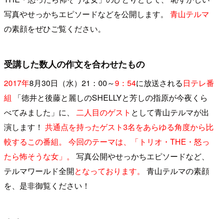
写真やせっかちエピソードなどを公開します。
青山テルマ
の素顔をぜひご覧ください。
受講した数人の作文を合わせたもの
2017年
8月30日（水）21：00～
9：54
に放送される
日テレ番
組
「徳井と後藤と麗しのSHELLYと芳しの指原が今夜くら
べてみました」に、
二人目のゲスト
として青山テルマが出
演します！
共通点を持ったゲスト3名をあらゆる角度から比
較するこの番組。
今回のテーマは、「トリオ・THE・怒っ
たら怖そうな女」。
写真公開やせっかちエピソードなど、
テルマワールド全開
となっております。
青山テルマの素顔
を、是非御覧ください！