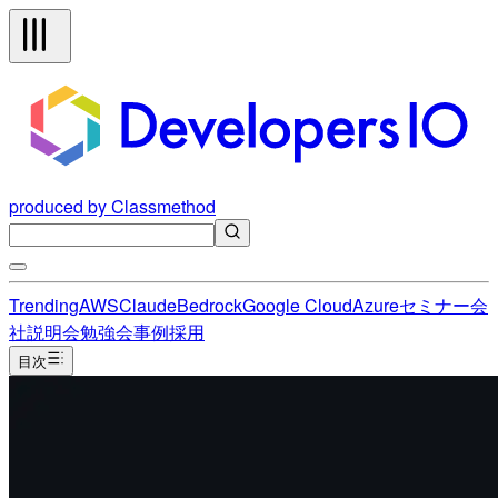
produced by Classmethod
Trending
AWS
Claude
Bedrock
Google Cloud
Azure
セミナー
会
社説明会
勉強会
事例
採用
目次