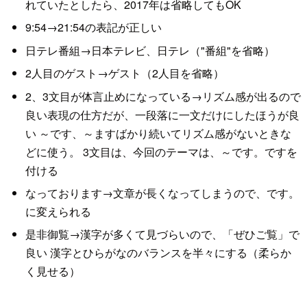
れていたとしたら、2017年は省略してもOK
9:54→21:54の表記が正しい
日テレ番組→日本テレビ、日テレ（"番組"を省略）
2人目のゲスト→ゲスト（2人目を省略）
2、3文目が体言止めになっている→リズム感が出るので
良い表現の仕方だが、一段落に一文だけにしたほうが良
い ～です、～ますばかり続いてリズム感がないときな
どに使う。 3文目は、今回のテーマは、～です。ですを
付ける
なっております→文章が長くなってしまうので、です。
に変えられる
是非御覧→漢字が多くて見づらいので、「ぜひご覧」で
良い 漢字とひらがなのバランスを半々にする（柔らか
く見せる）