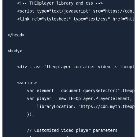
    <!-- THEOplayer library and css -->

    <script type="text/javascript" src="https://cdn.m
    <link rel="stylesheet" type="text/css" href="http
</head>

<body>

    <div class="theoplayer-container video-js theopla
    <script>

        var element = document.querySelector(".theopl
        var player = new THEOplayer.Player(element, {

            libraryLocation: "https://cdn.myth.theopl
        });

        // Customized video player parameters
