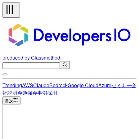
produced by Classmethod
Trending
AWS
Claude
Bedrock
Google Cloud
Azure
セミナー
会
社説明会
勉強会
事例
採用
目次