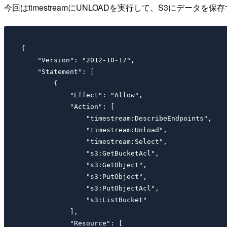
今回はtimestreamにUNLOADを実行して、S3にデータ
{

    "Version": "2012-10-17",

    "Statement": [

        {

            "Effect": "Allow",

            "Action": [

                "timestream:DescribeEndpoints",

                "timestream:Unload",

                "timestream:Select",

                "s3:GetBucketAcl",

                "s3:GetObject",

                "s3:PutObject",

                "s3:PutObjectAcl",

                "s3:ListBucket"

            ],

            "Resource": [
