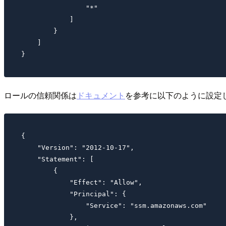
                "*"

            ]

        }

    ]

ロールの信頼関係は
ドキュメント
を参考に以下のように設定
{

    "Version": "2012-10-17",

    "Statement": [

        {

            "Effect": "Allow",

            "Principal": {

                "Service": "ssm.amazonaws.com"

            },
