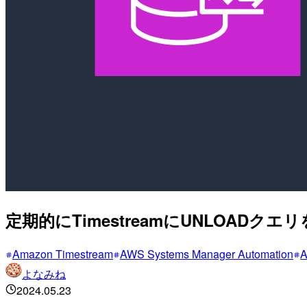
定期的にTimestreamにUNLOADク
Amazon Timestream
AWS Systems Manager Automation
A
よなみね
2024.05.23