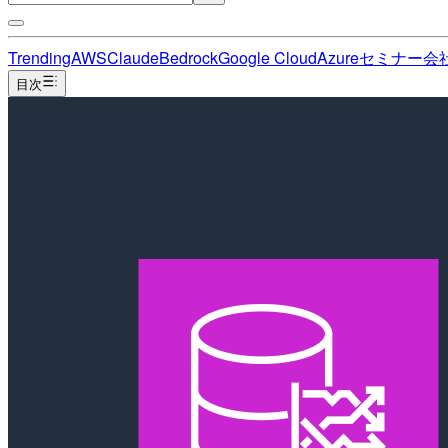
Trending
AWS
Claude
Bedrock
Google Cloud
Azure
セミナー
会
目次