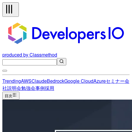
produced by Classmethod
Trending
AWS
Claude
Bedrock
Google Cloud
Azure
セミナー
会
社説明会
勉強会
事例
採用
目次