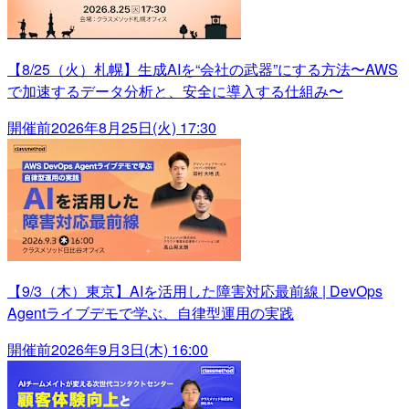
【8/25（火）札幌】生成AIを“会社の武器”にする方法〜AWS
で加速するデータ分析と、安全に導入する仕組み〜
開催前
2026年8月25日(火) 17:30
【9/3（木）東京】AIを活用した障害対応最前線 | DevOps
Agentライブデモで学ぶ、自律型運用の実践
開催前
2026年9月3日(木) 16:00