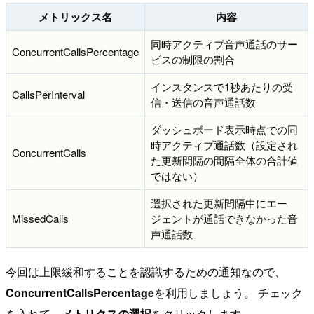
メトリックス名
内容
同時アクティブ音声通話のサー
ConcurrentCallsPercentage
ビスの制限の割合
インスタンスで1秒あたりの受
CallsPerInterval
信・送信の音声通話数
ダッシュボード表示時点での同
時アクティブ通話数（設定され
ConcurrentCalls
た更新間隔の間隔全体の合計値
ではない）
選択された更新間隔中にエー
MissedCalls
ジェントが通話できなかった音
声通話数
今回は上限緩和することを認識するための通知なので、
ConcurrentCallsPercentage
を利用しましょう。 チェック
を入れて、
メトリクスの選択
をクリックします。