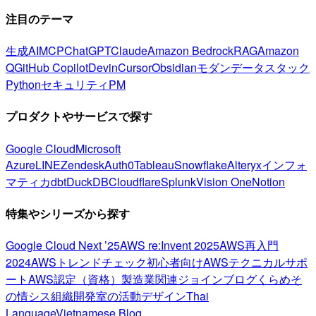
注目のテーマ
生成AI
MCP
ChatGPT
Claude
Amazon Bedrock
RAG
Amazon
Q
GitHub Copilot
Devin
Cursor
Obsidian
モダンデータスタック
Python
セキュリティ
PM
プロダクトやサービスで探す
Google Cloud
Microsoft
Azure
LINE
Zendesk
Auth0
Tableau
Snowflake
Alteryx
インフォ
マティカ
dbt
DuckDB
Cloudflare
Splunk
Vision One
Notion
特集やシリーズから探す
Google Cloud Next ’25
AWS re:Invent 2025
AWS再入門
2024
AWSトレンドチェック
初心者向け
AWSテクニカルサポ
ート
AWS認定（資格）
製造業関連
ジョインブログ
くらめそ
の情シス
組織開発室の活動
デザイン
Thai
Language
Vietnamese Blog