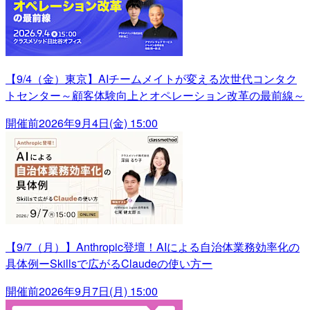
【9/4（金）東京】AIチームメイトが変える次世代コンタク
トセンター～顧客体験向上とオペレーション改革の最前線～
開催前
2026年9月4日(金) 15:00
【9/7（月）】Anthropic登壇！AIによる自治体業務効率化の
具体例ーSkillsで広がるClaudeの使い方ー
開催前
2026年9月7日(月) 15:00