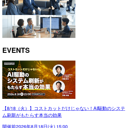
EVENTS
【8/18（火）】コストカットだけじゃない！AI駆動のシステ
ム刷新がもたらす本当の効果
開催前
2026年8月18日(火) 15:00