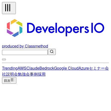
produced by Classmethod
Trending
AWS
Claude
Bedrock
Google Cloud
Azure
セミナー
会
社説明会
勉強会
事例
採用
目次