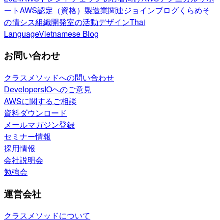
ート
AWS認定（資格）
製造業関連
ジョインブログ
くらめそ
の情シス
組織開発室の活動
デザイン
Thai
Language
Vietnamese Blog
お問い合わせ
クラスメソッドへの問い合わせ
DevelopersIOへのご意見
AWSに関するご相談
資料ダウンロード
メールマガジン登録
セミナー情報
採用情報
会社説明会
勉強会
運営会社
クラスメソッドについて