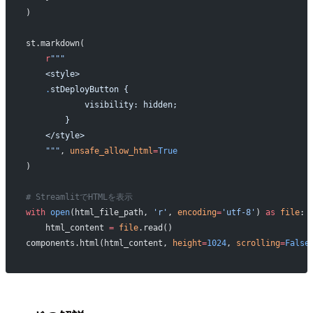
)
st.markdown(
    r
"""
    <style>
    .
stDeployButton {
            visibility: hidden;
        }
    </style>
    """
, 
unsafe_allow_html
=
True
)
# StreamlitでHTMLを表示
with
 open
(html_file_path, 
'r'
, 
encoding
=
'utf-8'
) 
as
 file
:
    html_content 
=
 file
.read()
components.html(html_content, 
height
=
1024
, 
scrolling
=
False