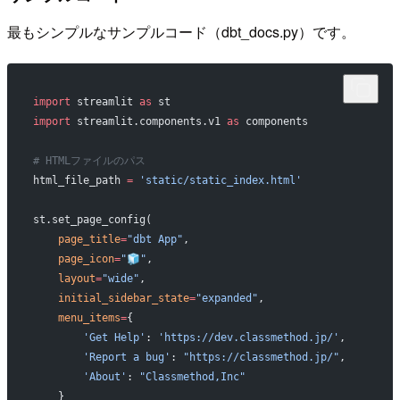
最もシンプルなサンプルコード（dbt_docs.py）です。
import
 streamlit 
as
 st
import
 streamlit.components.v1 
as
 components
# HTMLファイルのパス
html_file_path 
=
 'static/static_index.html'
st.set_page_config(
    page_title
=
"dbt App"
,
    page_icon
=
"🧊"
,
    layout
=
"wide"
,
    initial_sidebar_state
=
"expanded"
,
    menu_items
=
{
        'Get Help'
: 
'https://dev.classmethod.jp/'
,
        'Report a bug'
: 
"https://classmethod.jp/"
,
        'About'
: 
"Classmethod,Inc"
    }