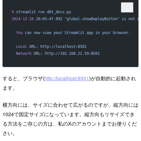
%
 streamlit
 run
 dbt_docs.py
2024-12-16
 20:05:47.992
 "global.showDeployButton"
 is
 not
 a
  You
 can
 now
 view
 your
 Streamlit
 app
 in
 your
 browser.
  Local
 URL:
 http://localhost:8501
  Network
 URL:
 http://192.168.22.59:8501
すると、ブラウザ(
http://localhost:8501
)が自動的に起動され
ます。
横方向には、サイズに合わせて広がるのですが、縦方向には
1024で固定サイズになっています。縦方向もリサイズでき
る方法をご存じの方は、私のXのアカウントまでお便りくだ
さい。