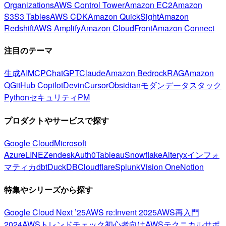
Organizations
AWS Control Tower
Amazon EC2
Amazon
S3
S3 Tables
AWS CDK
Amazon QuickSight
Amazon
Redshift
AWS Amplify
Amazon CloudFront
Amazon Connect
注目のテーマ
生成AI
MCP
ChatGPT
Claude
Amazon Bedrock
RAG
Amazon
Q
GitHub Copilot
Devin
Cursor
Obsidian
モダンデータスタック
Python
セキュリティ
PM
プロダクトやサービスで探す
Google Cloud
Microsoft
Azure
LINE
Zendesk
Auth0
Tableau
Snowflake
Alteryx
インフォ
マティカ
dbt
DuckDB
Cloudflare
Splunk
Vision One
Notion
特集やシリーズから探す
Google Cloud Next ’25
AWS re:Invent 2025
AWS再入門
2024
AWSトレンドチェック
初心者向け
AWSテクニカルサポ