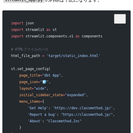
import
 json
import
 streamlit 
as
 st
import
 streamlit.components.v1 
as
 components
# HTMLファイルのパス
html_file_path 
=
 'target/static_index.html'
st.set_page_config(
    page_title
=
"dbt App"
,
    page_icon
=
"🧊"
,
    layout
=
"wide"
,
    initial_sidebar_state
=
"expanded"
,
    menu_items
=
{
        'Get Help'
: 
'https://dev.classmethod.jp/'
,
        'Report a bug'
: 
"https://classmethod.jp/"
,
        'About'
: 
"Classmethod,Inc"
    }