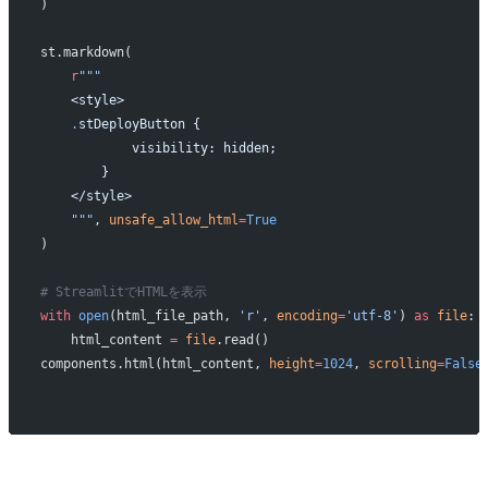
)
st.markdown(
    r
"""
    <style>
    .
stDeployButton {
            visibility: hidden;
        }
    </style>
    """
, 
unsafe_allow_html
=
True
)
# StreamlitでHTMLを表示
with
 open
(html_file_path, 
'r'
, 
encoding
=
'utf-8'
) 
as
 file
:
    html_content 
=
 file
.read()
components.html(html_content, 
height
=
1024
, 
scrolling
=
False