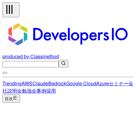
produced by Classmethod
Trending
AWS
Claude
Bedrock
Google Cloud
Azure
セミナー
会
社説明会
勉強会
事例
採用
目次