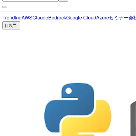
Trending
AWS
Claude
Bedrock
Google Cloud
Azure
セミナー
会
目次