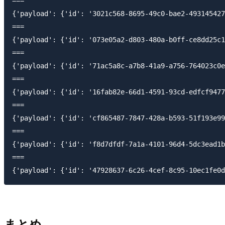
===

{'payload': {'id': '3021c568-8695-49c0-bae2-493145427
===

{'payload': {'id': '073e05a2-d803-480a-b0ff-ce8dd25c1
===

{'payload': {'id': '71ac5a8c-a7b8-41a9-a756-764023c0e
===

{'payload': {'id': '16fab82e-66d1-4591-93cd-edfcf9477
===

{'payload': {'id': 'cf865487-7847-428a-b593-51f193e99
===

{'payload': {'id': 'f8d7dfdf-7a1a-4101-96d4-5dc3ead1b
===

まとめ