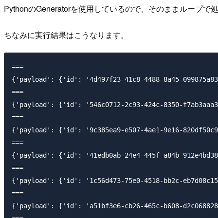
PythonのGeneratorを使用しているので、そのままルー
ちなみに実行結果はこうなります。
===

{'payload': {'id': '4d497f23-41c8-4488-8a45-099875a83
===

{'payload': {'id': '546c0712-2c93-424c-8350-f7ab3aaa3
===

{'payload': {'id': '9c385ea9-e507-4ae1-9e16-820df50c9
===

{'payload': {'id': '41edb0ab-24e4-445f-a84b-912e4bd38
===

{'payload': {'id': '1c56d473-75e0-4518-bb2c-eb7d08c15
===

{'payload': {'id': 'a51bf3e6-cb26-465c-b608-d2c068828