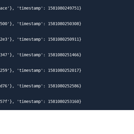
ace'}, 'timestamp': 1581080249751}

500'}, 'timestamp': 1581080250308}

2e3'}, 'timestamp': 1581080250911}

347'}, 'timestamp': 1581080251466}

259'}, 'timestamp': 1581080252017}

d76'}, 'timestamp': 1581080252586}
