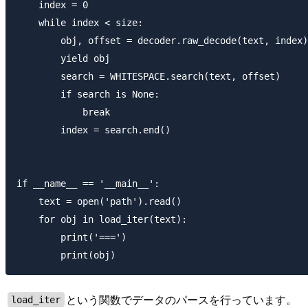
    index = 0

    while index < size:

        obj, offset = decoder.raw_decode(text, index)

        yield obj

        search = WHITESPACE.search(text, offset)

        if search is None:

            break

        index = search.end()

if __name__ == '__main__':

    text = open('path').read()

    for obj in load_iter(text):

        print('===')

という関数でデータのパースを行っています。
load_iter