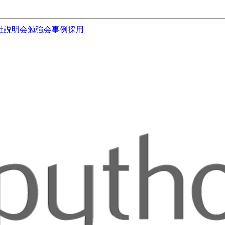
社説明会
勉強会
事例
採用