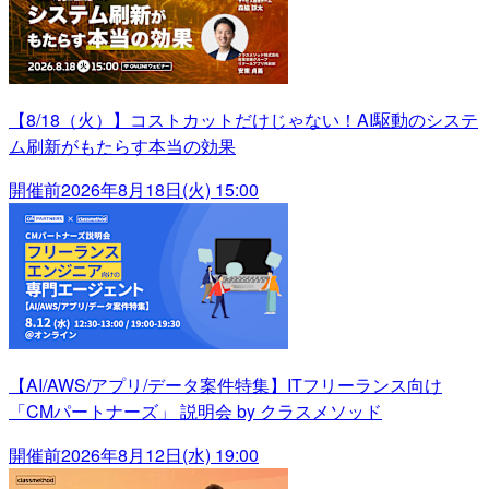
【8/18（火）】コストカットだけじゃない！AI駆動のシステ
ム刷新がもたらす本当の効果
開催前
2026年8月18日(火) 15:00
【AI/AWS/アプリ/データ案件特集】ITフリーランス向け
「CMパートナーズ」 説明会 by クラスメソッド
開催前
2026年8月12日(水) 19:00