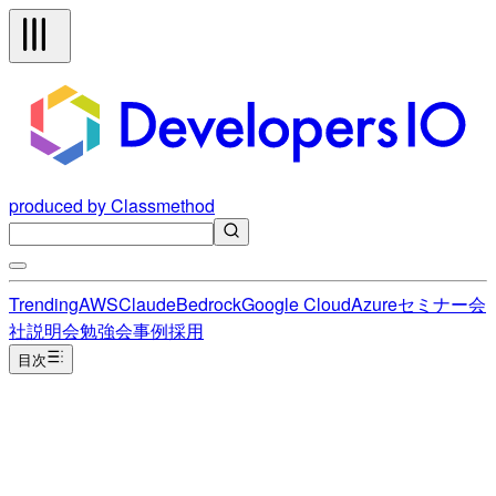
produced by Classmethod
Trending
AWS
Claude
Bedrock
Google Cloud
Azure
セミナー
会
社説明会
勉強会
事例
採用
目次