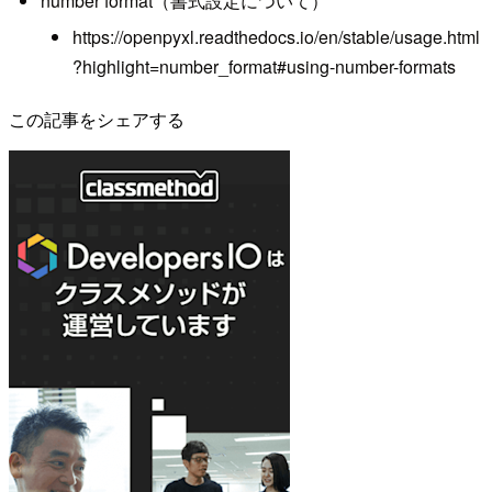
number format（書式設定について）
https://openpyxl.readthedocs.io/en/stable/usage.html
?highlight=number_format#using-number-formats
この記事をシェアする