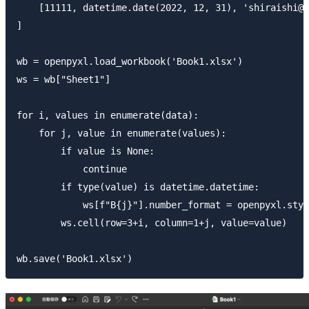
    [11111, datetime.date(2022, 12, 31), 'shiraishi@e
]

wb = openpyxl.load_workbook('Book1.xlsx')

ws = wb["Sheet1"]

for i, values in enumerate(data):

    for j, value in enumerate(values):

        if value is None:

            continue

        if type(value) is datetime.datetime:

            ws[f"B{j}"].number_format = openpyxl.styl
        ws.cell(row=3+i, column=1+j, value=value)
