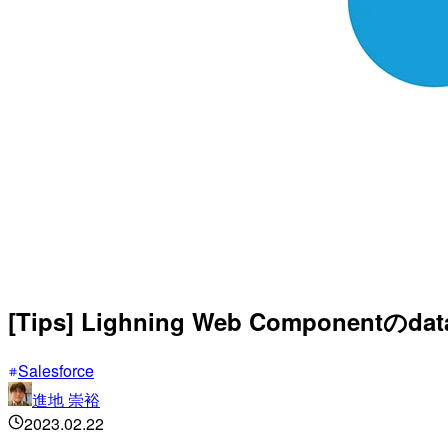
[Tips] Lighning Web Compo
Salesforce
進地 崇裕
2023.02.22