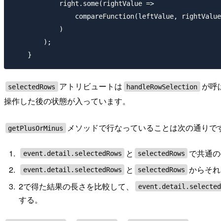
            right.some(rightValue =>

                compareFunction(leftValue, rightValue
            )

        );

アトリビュートは
が呼
selectedRows
handleRowSelection
操作した後の状態が入っています。
メソッドで行なっていることは次の通りで
getPlusOrMinus
と
で共通の要
event.detail.selectedRows
selectedRows
と
からそれ
event.detail.selectedRows
selectedRows
2で得た結果の長さを比較して、
event.detail.selected
する。