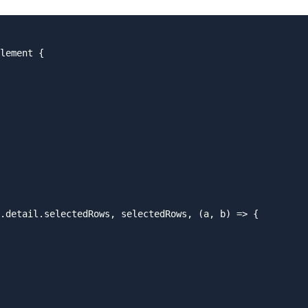
lement {

.detail.selectedRows, selectedRows, (a, b) => {
