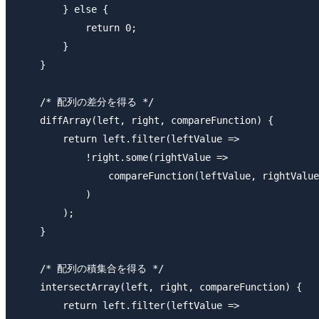
        } else {

            return 0;

        }

    }

    /* 配列の差分を得る */

    diffArray(left, right, compareFunction) {

        return left.filter(leftValue =>

            !right.some(rightValue => 

                compareFunction(leftValue, rightValue
            )

        );

    }

    /* 配列の積集合を得る */

    intersectArray(left, right, compareFunction) {

        return left.filter(leftValue =>
