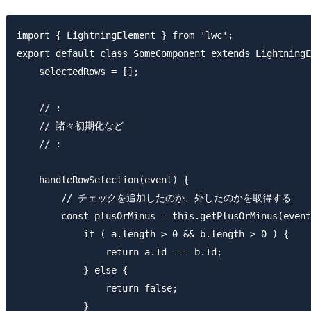
import { LightningElement } from 'lwc';

export default class SomeComponent extends LightningE
    selectedRows = [];

    // :

    // 諸々初期化など

    // :

    handleRowSelection(event) {

        // チェックを追加したのか、外したのかを取得する

        const plusOrMinus = this.getPlusOrMinus(event
            if ( a.length > 0 && b.length > 0 ) {

                return a.Id === b.Id;

            } else {

                return false;

            }
