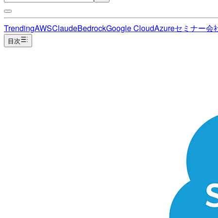
Trending
AWS
Claude
Bedrock
Google Cloud
Azure
セミナー
会
目次