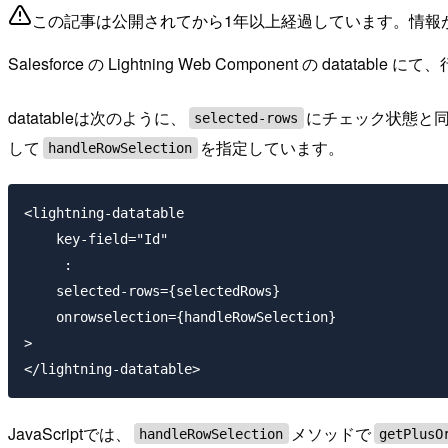
この記事は公開されてから1年以上経過しています。情報
Salesforce の Lightning Web Component の
datatableは次のように、
にチェック状態と
selected-rows
して
を指定しています。
handleRowSelection
<lightning-datatable

    key-field="Id"

     :

    selected-rows={selectedRows}

    onrowselection={handleRowSelection}

>

JavaScriptでは、
メソッドで
handleRowSelection
getPlusO