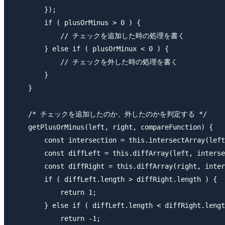
        });

        if ( plusOrMinus > 0 ) {

            // チェックを追加した時の処理を書く

        } else if ( plusOrMinux < 0 ) {

            // チェックを外した時の処理を書く

        }

    }

    /* チェックを追加したのか、外したのかを判定する */

    getPlusOrMinus(left, right, compareFunction) {

        const intersection = this.intersectArray(left
        const diffLeft = this.diffArray(left, interse
        const diffRight = this.diffArray(right, inter
        if ( diffLeft.length > diffRight.length ) {

            return 1;

        } else if ( diffLeft.length < diffRight.lengt
            return -1;
