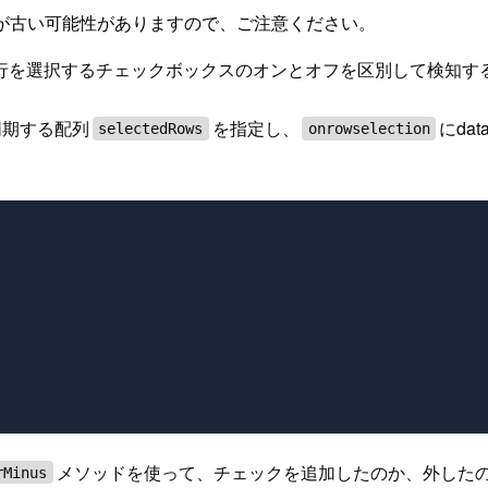
が古い可能性がありますので、ご注意ください。
 datatable にて、行を選択するチェックボックスのオンとオフを区別して検
同期する配列
を指定し、
にda
selectedRows
onrowselection
メソッドを使って、チェックを追加したのか、外した
rMinus