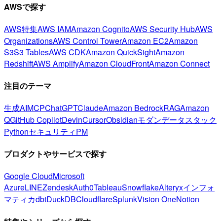
AWSで探す
AWS特集
AWS IAM
Amazon Cognito
AWS Security Hub
AWS
Organizations
AWS Control Tower
Amazon EC2
Amazon
S3
S3 Tables
AWS CDK
Amazon QuickSight
Amazon
Redshift
AWS Amplify
Amazon CloudFront
Amazon Connect
注目のテーマ
生成AI
MCP
ChatGPT
Claude
Amazon Bedrock
RAG
Amazon
Q
GitHub Copilot
Devin
Cursor
Obsidian
モダンデータスタック
Python
セキュリティ
PM
プロダクトやサービスで探す
Google Cloud
Microsoft
Azure
LINE
Zendesk
Auth0
Tableau
Snowflake
Alteryx
インフォ
マティカ
dbt
DuckDB
Cloudflare
Splunk
Vision One
Notion