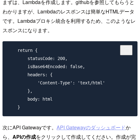
まずは、Lambdaを作成します。githubを参照してもらうと
わかりますが、Lambdaのレスポンスは簡単なHTMLデータ
です。Lambdaプロキシ統合を利用するため、このようなレ
スポンスになります。
    return {

        statusCode: 200,

        isBase64Encoded: false,

        headers: {

            'Content-Type': 'text/html'

        },

        body: html

次にAPI Gatewayです。
API Gatewayのダッシュボード
か
ら、
APIの作成
をクリックして作成してください。作成が完