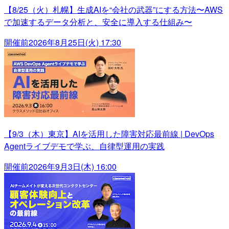
【8/25（火）札幌】生成AIを“会社の武器”にする方法〜AWS
で加速するデータ分析と、安全に導入する仕組み〜
開催前
2026年8月25日(火) 17:30
【9/3（木）東京】AIを活用した障害対応最前線 | DevOps
Agentライブデモで学ぶ、自律型運用の実践
開催前
2026年9月3日(木) 16:00