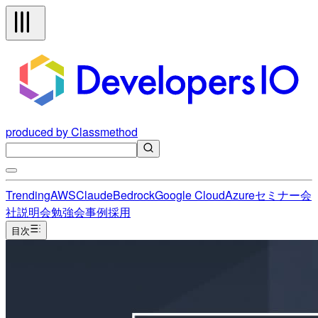
produced by Classmethod
Trending
AWS
Claude
Bedrock
Google Cloud
Azure
セミナー
会
社説明会
勉強会
事例
採用
目次