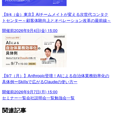
【9/4（金）東京】AIチームメイトが変える次世代コンタク
トセンター～顧客体験向上とオペレーション改革の最前線～
開催前
2026年9月4日(金) 15:00
【9/7（月）】Anthropic登壇！AIによる自治体業務効率化の
具体例ーSkillsで広がるClaudeの使い方ー
開催前
2026年9月7日(月) 15:00
セミナー一覧
会社説明会一覧
勉強会一覧
関連記事