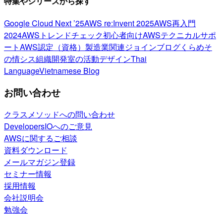
特集やシリーズから探す
Google Cloud Next ’25
AWS re:Invent 2025
AWS再入門
2024
AWSトレンドチェック
初心者向け
AWSテクニカルサポ
ート
AWS認定（資格）
製造業関連
ジョインブログ
くらめそ
の情シス
組織開発室の活動
デザイン
Thai
Language
Vietnamese Blog
お問い合わせ
クラスメソッドへの問い合わせ
DevelopersIOへのご意見
AWSに関するご相談
資料ダウンロード
メールマガジン登録
セミナー情報
採用情報
会社説明会
勉強会