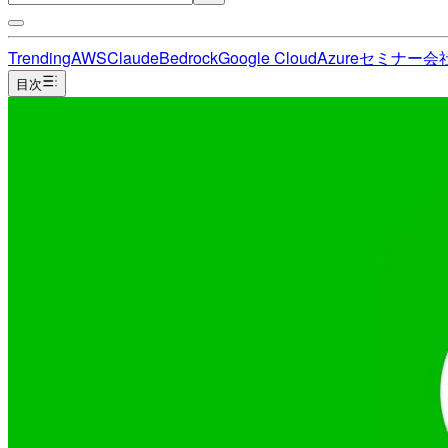
Trending
AWS
Claude
Bedrock
Google Cloud
Azure
セミナー
会
目次