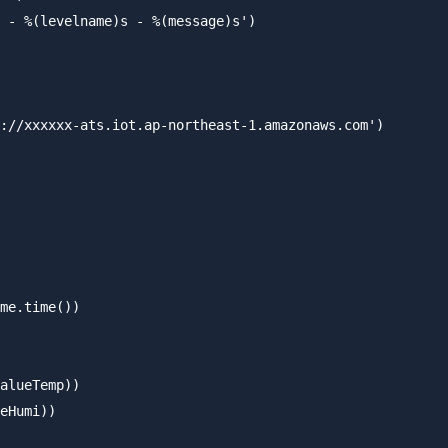
 - %(levelname)s - %(message)s')

://xxxxxx-ats.iot.ap-northeast-1.amazonaws.com')

me.time())

alueTemp))

eHumi))
