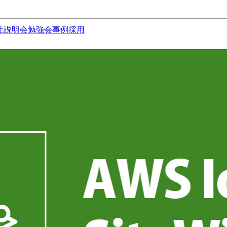
社説明会
勉強会
事例
採用