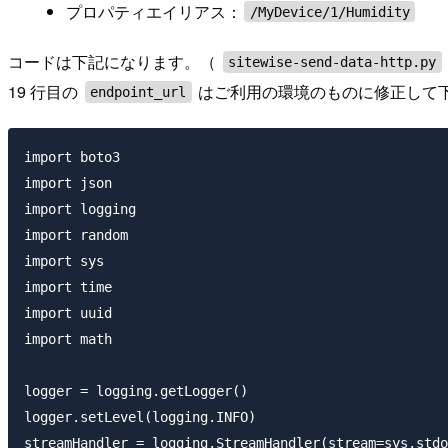
プロパティエイリアス：
/MyDevice/1/Humidity
コードは下記になります。（
sitewise-send-data-http.py
19 行目の
はご利用の環境のものに修正して
endpoint_url
import boto3

import json

import logging

import random

import sys

import time

import uuid

import math

logger = logging.getLogger()

logger.setLevel(logging.INFO)

streamHandler = logging.StreamHandler(stream=sys.stdo