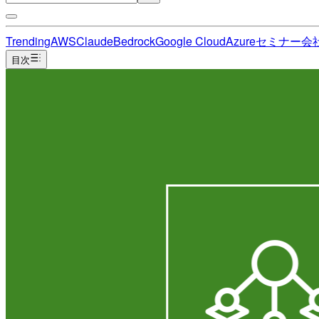
Trending
AWS
Claude
Bedrock
Google Cloud
Azure
セミナー
会
目次