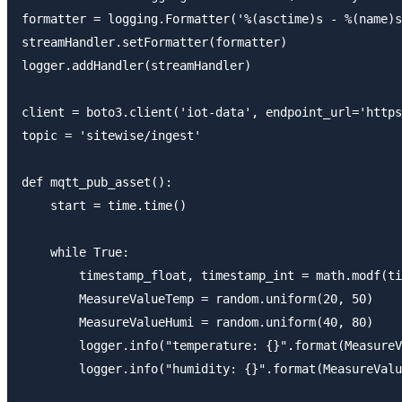
formatter = logging.Formatter('%(asctime)s - %(name)s
streamHandler.setFormatter(formatter)

logger.addHandler(streamHandler)

client = boto3.client('iot-data', endpoint_url='https
topic = 'sitewise/ingest'

def mqtt_pub_asset():

    start = time.time()

    while True:

        timestamp_float, timestamp_int = math.modf(ti
        MeasureValueTemp = random.uniform(20, 50)

        MeasureValueHumi = random.uniform(40, 80)

        logger.info("temperature: {}".format(MeasureV
        logger.info("humidity: {}".format(MeasureValu