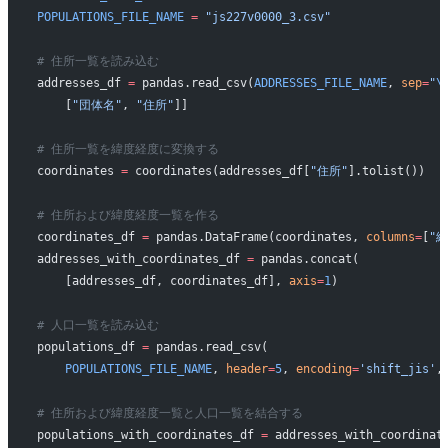
POPULATIONS_FILE_NAME
 =
 "js227v0000_3.csv"
# 住所一覧を読み込む
addresses_df 
=
 pandas.read_csv(
ADDRESSES_FILE_NAME
, 
sep
=
"
\
    [
"団体名"
, 
"住所"
]]
# 住所一覧を緯度経度に変換する
coordinates 
=
 coordinates(addresses_df[
"住所"
].tolist())
# 住所および緯度経度一覧を作る
coordinates_df 
=
 pandas.DataFrame(coordinates, 
columns
=
[
"緯
addresses_with_coordinates_df 
=
 pandas.concat(
    [addresses_df, coordinates_df], 
axis
=
1
)
# 人口一覧を読み込む
populations_df 
=
 pandas.read_csv(
    POPULATIONS_FILE_NAME
, 
header
=
5
, 
encoding
=
'shift_jis'
,
# 住所および緯度経度一覧と人口一覧を結合する
populations_with_coordinates_df 
=
 addresses_with_coordinat