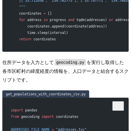
    [['35.712056', '139.762775'], ['35.707771', '139.76820
    """
    coordinates 
=
 []
    for
 address 
in
 progress 
and
 tqdm(addresses) 
or
 address
        coordinates.append(coordinate(address))
        time.sleep(interval)
    return
 coordinates
住所データを入力として
を実行し取得した
geocoding.py
各市区町村の緯度経度の情報を、人口データと結合するスク
リプトです。
get_populations_with_coordinates_csv.py
import
 pandas
from
 geocoding 
import
 coordinates
ADDRESSES_FILE_NAME
 =
 "addresses.tsv"