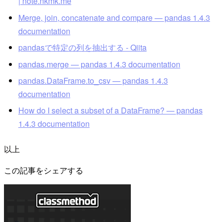
| note.nkmk.me
Merge, join, concatenate and compare — pandas 1.4.3
documentation
pandasで特定の列を抽出する - Qiita
pandas.merge — pandas 1.4.3 documentation
pandas.DataFrame.to_csv — pandas 1.4.3
documentation
How do I select a subset of a DataFrame? — pandas
1.4.3 documentation
以上
この記事をシェアする