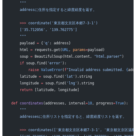
    """
    addressに住所を指定すると緯度経度を返す。
    >>> 
coordinate('東京都文京区本郷7-3-1')
    ['35.712056', '139.762775']
    """
    payload 
=
 {
'q'
: address}
    html 
=
 requests.get(
URL
, 
params
=
payload)
    soup 
=
 BeautifulSoup(html.content, 
"html.parser"
)
    if
 soup.find(
'error'
):
        raise
 ValueError
(
f
"Invalid address submitted. 
{
add
    latitude 
=
 soup.find(
'lat'
).string
    longitude 
=
 soup.find(
'lng'
).string
    return
 [latitude, longitude]
def
 coordinates
(addresses, interval
=
10
, progress
=
True
):
    """
    addressesに住所リストを指定すると、緯度経度リストを返す。
    >>> 
coordinates(['東京都文京区本郷7-3-1', '東京都文京区湯島３