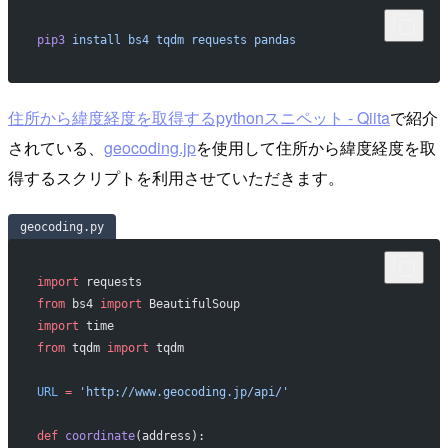
pip3
 install
 bs4
 tqdm
 requests
 pandas
住所から緯度経度を取得するpythonスニペット - Qiita
で紹介
されている、
geocoding.jp
を使用して住所から緯度経度を取
得するスクリプトを利用させていただきます。
geocoding.py
import
 requests
from
 bs4 
import
 BeautifulSoup
import
 time
from
 tqdm 
import
 tqdm
URL
 =
 'http://www.geocoding.jp/api/'
def
 coordinate
(address):