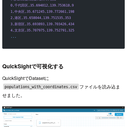
0,千代田区,35.694012,139.753618,9
1,中央区,35.671245,139.772661,198
2,港区,35.658044,139.751535,353
3,新宿区,35.693893,139.703426,434
4,文京区,35.707975,139.752791,325
...
QuickSightで可視化する
QuickSightでDatasetに
ファイルを読み込ま
populations_with_coordinates.csv
せました。