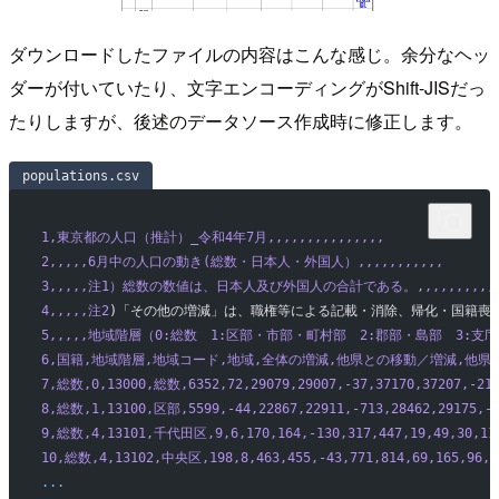
ダウンロードしたファイルの内容はこんな感じ。余分なヘッ
ダーが付いていたり、文字エンコーディングがShift-JISだっ
たりしますが、後述のデータソース作成時に修正します。
populations.csv
1,東京都の人口（推計）_令和4年7月,,,,,,,,,,,,,,,
2,,,,,6月中の人口の動き(総数・日本人・外国人）,,,,,,,,,,,
3,,,,,注1）総数の数値は、日本人及び外国人の合計である。,,,,,,,,,,
4,,,,,注2
)「その他の増減」は、職権等による記載・消除、帰化・国籍喪失等で
5,,,,,地域階層（0:総数　1:区部・市部・町村部　2:郡部・島部　3:支庁　4
6,国籍,地域階層,地域コード,地域,全体の増減,他県との移動／増減,他
7,総数,0,13000,総数,6352,72,29079,29007,-37,37170,37207,-216
8,総数,1,13100,区部,5599,-44,22867,22911,-713,28462,29175,-8
9,総数,4,13101,千代田区,9,6,170,164,-130,317,447,19,49,30,11
10,総数,4,13102,中央区,198,8,463,455,-43,771,814,69,165,96,1
...