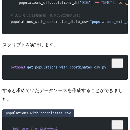
    populations_df[populations_df[
"国籍"
] 
==
 "総数"
], 
left_
# 人口および緯度経度一覧をCSVに書き込む
populations_with_coordinates_df.to_csv(
"populations_with_c
スクリプトを実行します。
python3
 get_populations_with_coordinates_csv.py
すると求めていたデータソースを作成することができまし
た。
populations_with_coordinates.csv
,地域,緯度,経度,全体の増減