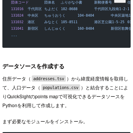
団体コード
	団体名
	ふりがな小書
	新郵便番号
	住
131016
	千代田区
	ちよだく
	102-8688
	千代田区九段南1-2-1
131024
	中央区
	ちゅうおうく
	104-8404
	中央区築地1-
131032
	港区
	みなとく
	105-8511
	港区芝公園1-5-25
	0
131041
	新宿区
	しんじゅくく
	160-8484
	新宿区歌舞伎町
...
データソースを作成する
住所データ（
）から緯度経度情報を取得し
addresses.tsv
て、人口データ（
）と結合することによ
populations.csv
りQuickSightのpoints mapで可視化できるデータソースを
Pythonを利用して作成します。
まず必要なモジュールをインストール。