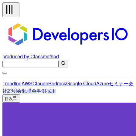
produced by Classmethod
Trending
AWS
Claude
Bedrock
Google Cloud
Azure
セミナー
会
社説明会
勉強会
事例
採用
目次