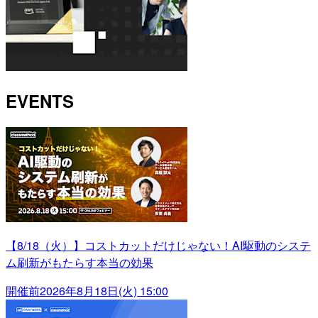
EVENTS
【8/18（火）】コストカットだけじゃない！AI駆動のシステ
ム刷新がもたらす本当の効果
開催前
2026年8月18日(火) 15:00