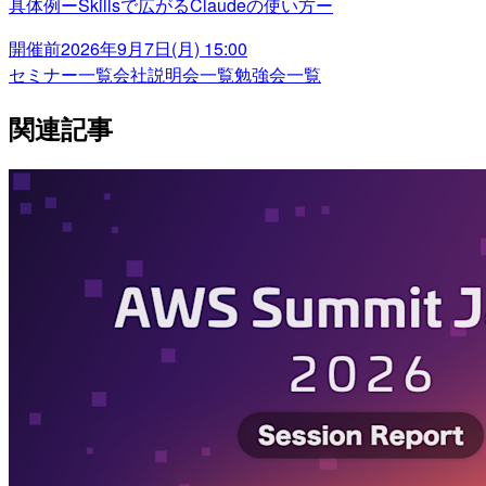
具体例ーSkillsで広がるClaudeの使い方ー
開催前
2026年9月7日(月) 15:00
セミナー一覧
会社説明会一覧
勉強会一覧
関連記事