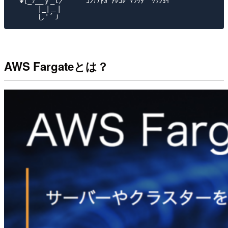
　Φ[_ｿ__ｙ_l〉     ｺﾝﾃﾅﾄｶ ｱﾚｺﾚ ﾏﾂﾘﾀﾞ ﾜｯｼｮｲ

　　　 |_|＿|

AWS Fargateとは？