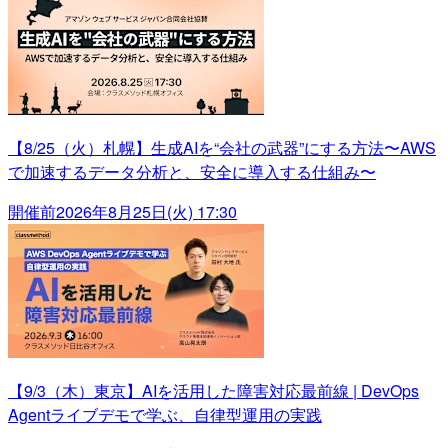
【8/25（火）札幌】生成AIを“会社の武器”にする方法〜AWS
で加速するデータ分析と、安全に導入する仕組み〜
開催前
2026年8月25日(火) 17:30
【9/3（木）東京】AIを活用した障害対応最前線 | DevOps
Agentライブデモで学ぶ、自律型運用の実践