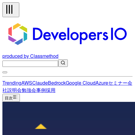
produced by Classmethod
Trending
AWS
Claude
Bedrock
Google Cloud
Azure
セミナー
会
社説明会
勉強会
事例
採用
目次