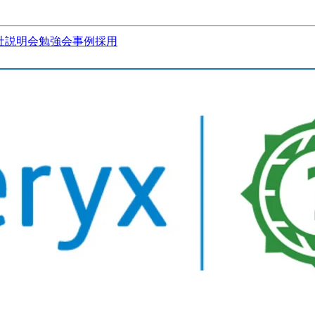
社説明会
勉強会
事例
採用