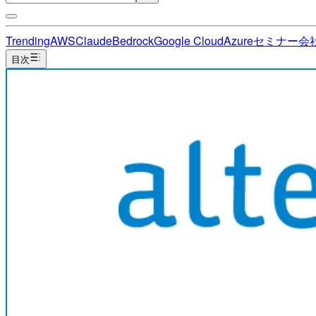
Trending
AWS
Claude
Bedrock
Google Cloud
Azure
セミナー
会
目次