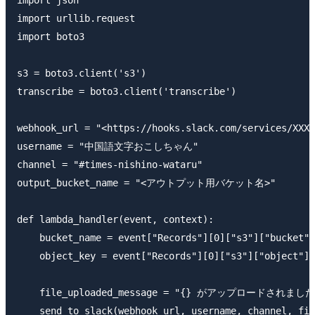
import urllib.request

import boto3

s3 = boto3.client('s3')

transcribe = boto3.client('transcribe')

webhook_url = "<https://hooks.slack.com/services/XXXX
username = "中国語文字おこしちゃん"

channel = "#times-nishino-wataru"

output_bucket_name = "<アウトプット用バケット名>"

def lambda_handler(event, context):

    bucket_name = event["Records"][0]["s3"]["bucket"]
    object_key = event["Records"][0]["s3"]["object"][
    file_uploaded_message = "{} がアップロードされました。"
    send_to_slack(webhook_url, username, channel, fil