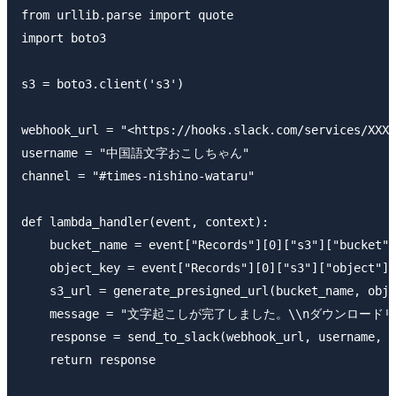
from urllib.parse import quote

import boto3

s3 = boto3.client('s3')

webhook_url = "<https://hooks.slack.com/services/XXXX
username = "中国語文字おこしちゃん"

channel = "#times-nishino-wataru"

def lambda_handler(event, context):

    bucket_name = event["Records"][0]["s3"]["bucket"]
    object_key = event["Records"][0]["s3"]["object"][
    s3_url = generate_presigned_url(bucket_name, obje
    message = "文字起こしが完了しました。\\nダウンロードリンク
    response = send_to_slack(webhook_url, username, c
    return response
