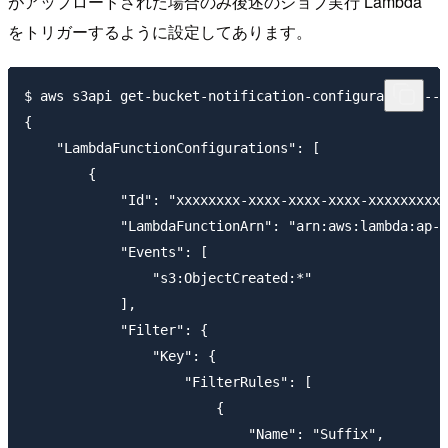
がアップロードされた場合のみ後述のジョブ実行 Lambda
をトリガーするように設定してあります。
$ aws s3api get-bucket-notification-configuratio
{

    "LambdaFunctionConfigurations": [

        {

            "Id": "xxxxxxxx-xxxx-xxxx-xxxx-xxxxxxxxxx
            "LambdaFunctionArn": "arn:aws:lambda:ap-n
            "Events": [

                "s3:ObjectCreated:*"

            ],

            "Filter": {

                "Key": {

                    "FilterRules": [

                        {

                            "Name": "Suffix",
