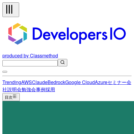
produced by Classmethod
Trending
AWS
Claude
Bedrock
Google Cloud
Azure
セミナー
会
社説明会
勉強会
事例
採用
目次