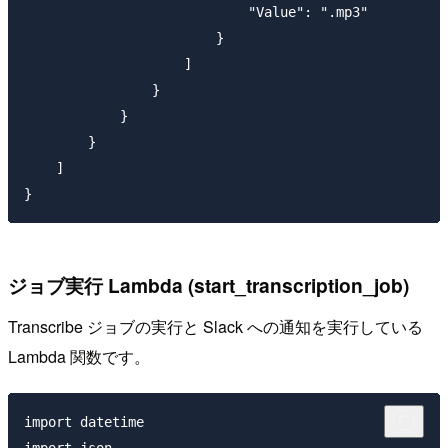
                            "Value": ".mp3"

                        }

                    ]

                }

            }

        }

    ]

ジョブ実行 Lambda (start_transcription_job)
Transcribe ジョブの実行と Slack への通知を実行している
Lambda 関数です。
import datetime

import json
