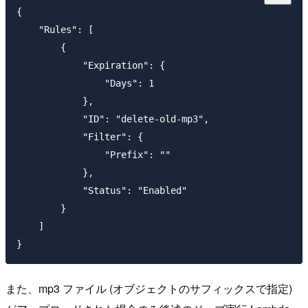
{

    "Rules": [

        {

            "Expiration": {

                "Days": 1

            },

            "ID": "delete-old-mp3",

            "Filter": {

                "Prefix": ""

            },

            "Status": "Enabled"

        }

    ]

また、mp3 ファイル (オブジェクトのサフィックスで指定)