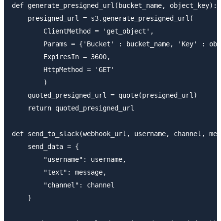
def generate_presigned_url(bucket_name, object_key):

    presigned_url = s3.generate_presigned_url(

        ClientMethod = 'get_object',

        Params = {'Bucket' : bucket_name, 'Key' : obj
        ExpiresIn = 3600,

        HttpMethod = 'GET'

        )

    quoted_presigned_url = quote(presigned_url)

    return quoted_presigned_url

def send_to_slack(webhook_url, username, channel, mes
    send_data = {

        "username": username,

        "text": message,

        "channel": channel

    }
