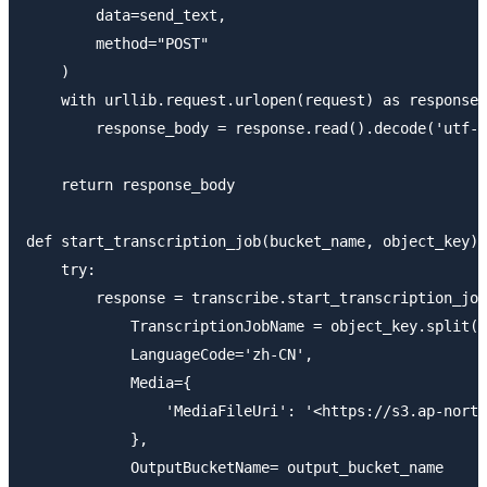
        data=send_text,

        method="POST"

    )

    with urllib.request.urlopen(request) as response:

        response_body = response.read().decode('utf-8
    return response_body

def start_transcription_job(bucket_name, object_key):

    try:

        response = transcribe.start_transcription_job
            TranscriptionJobName = object_key.split("
            LanguageCode='zh-CN',

            Media={

                'MediaFileUri': '<https://s3.ap-north
            },

            OutputBucketName= output_bucket_name
