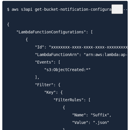
$ aws s3api get-bucket-notification-configuratio
{

    "LambdaFunctionConfigurations": [

        {

            "Id": "xxxxxxxx-xxxx-xxxx-xxxx-xxxxxxxxxx
            "LambdaFunctionArn": "arn:aws:lambda:ap-n
            "Events": [

                "s3:ObjectCreated:*"

            ],

            "Filter": {

                "Key": {

                    "FilterRules": [

                        {

                            "Name": "Suffix",

                            "Value": ".json"

                        }
