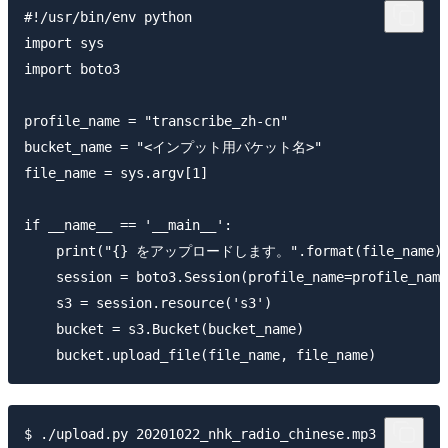
#!/usr/bin/env python

import sys

import boto3

profile_name = "transcribe_zh-cn"

bucket_name = "<インプット用バケット名>"

file_name = sys.argv[1]

if __name__ == '__main__':

    print("{} をアップロードします。".format(file_name))
    session = boto3.Session(profile_name=profile_name
    s3 = session.resource('s3')

    bucket = s3.Bucket(bucket_name)

$ ./upload.py 20201022_nhk_radio_chinese.mp3
