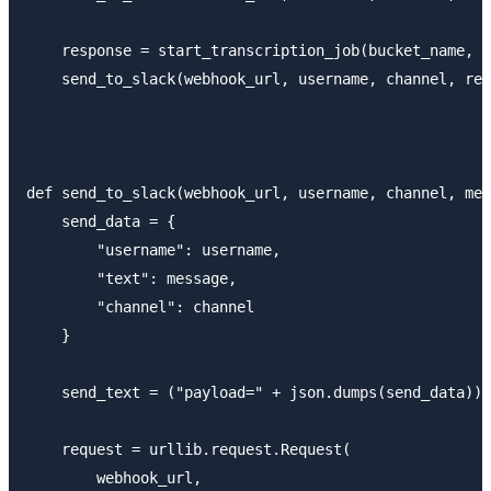
    response = start_transcription_job(bucket_name, o
    send_to_slack(webhook_url, username, channel, res
def send_to_slack(webhook_url, username, channel, mes
    send_data = {

        "username": username,

        "text": message,

        "channel": channel

    }

    send_text = ("payload=" + json.dumps(send_data)).
    request = urllib.request.Request(

        webhook_url,
