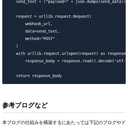
    send_text = ("payload=" + json.dumps(send_data)).
    request = urllib.request.Request(

        webhook_url,

        data=send_text,

        method="POST"

    )

    with urllib.request.urlopen(request) as response:

        response_body = response.read().decode('utf-8
参考ブログなど
本ブログの仕組みを構築するにあたっては下記のブログやド