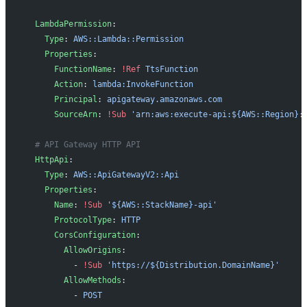
  LambdaPermission
:
    Type
: 
AWS::Lambda::Permission
    Properties
:
      FunctionName
: 
!Ref
 TtsFunction
      Action
: 
lambda:InvokeFunction
      Principal
: 
apigateway.amazonaws.com
      SourceArn
: 
!Sub
 'arn:aws:execute-api:${AWS::Region}:
  # API Gateway HTTP API
  HttpApi
:
    Type
: 
AWS::ApiGatewayV2::Api
    Properties
:
      Name
: 
!Sub
 '${AWS::StackName}-api'
      ProtocolType
: 
HTTP
      CorsConfiguration
:
        AllowOrigins
:
          - 
!Sub
 'https://${Distribution.DomainName}'
        AllowMethods
:
          - 
POST