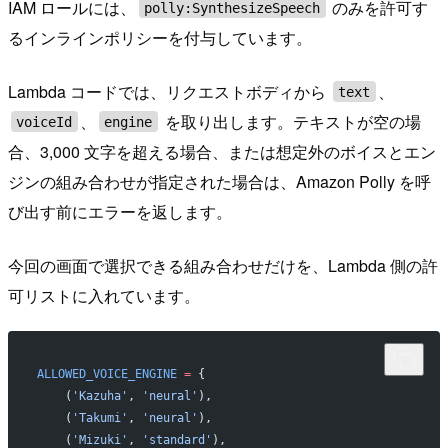
IAM ロールには、
のみを許可す
polly:SynthesizeSpeech
るインラインポリシーを付与しています。
Lambda コードでは、リクエストボディから
、
text
、
を取り出します。テキストが空の場
voiceId
engine
合、3,000 文字を超える場合、または想定外のボイスとエン
ジンの組み合わせが指定された場合は、Amazon Polly を呼
び出す前にエラーを返します。
今回の画面で選択できる組み合わせだけを、Lambda 側の許
可リストに入れています。
ALLOWED_VOICE_ENGINE
 =
 {
    (
'Kazuha'
, 
'neural'
),
    (
'Takumi'
, 
'neural'
),
    (
'Mizuki'
, 
'standard'
),