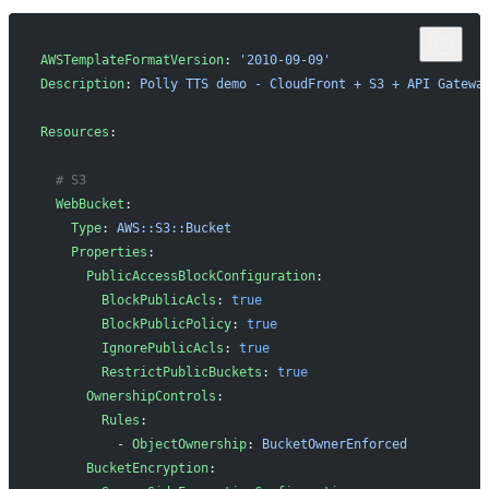
AWSTemplateFormatVersion
: 
'2010-09-09'
Description
: 
Polly TTS demo - CloudFront + S3 + API Gatewa
Resources
:
  # S3
  WebBucket
:
    Type
: 
AWS::S3::Bucket
    Properties
:
      PublicAccessBlockConfiguration
:
        BlockPublicAcls
: 
true
        BlockPublicPolicy
: 
true
        IgnorePublicAcls
: 
true
        RestrictPublicBuckets
: 
true
      OwnershipControls
:
        Rules
:
          - 
ObjectOwnership
: 
BucketOwnerEnforced
      BucketEncryption
: