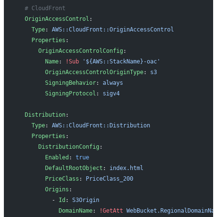
  # CloudFront
  OriginAccessControl
:
    Type
: 
AWS::CloudFront::OriginAccessControl
    Properties
:
      OriginAccessControlConfig
:
        Name
: 
!Sub
 '${AWS::StackName}-oac'
        OriginAccessControlOriginType
: 
s3
        SigningBehavior
: 
always
        SigningProtocol
: 
sigv4
  Distribution
:
    Type
: 
AWS::CloudFront::Distribution
    Properties
:
      DistributionConfig
:
        Enabled
: 
true
        DefaultRootObject
: 
index.html
        PriceClass
: 
PriceClass_200
        Origins
:
          - 
Id
: 
S3Origin
            DomainName
: 
!GetAtt
 WebBucket.RegionalDomainNa