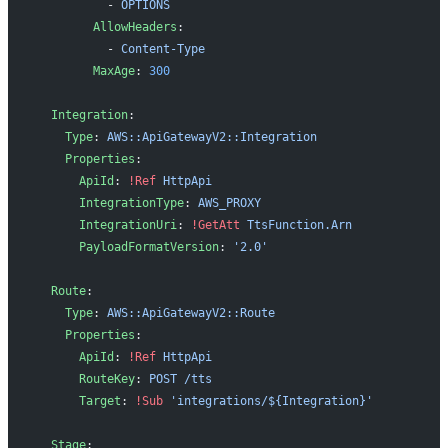
          - 
OPTIONS
        AllowHeaders
:
          - 
Content-Type
        MaxAge
: 
300
  Integration
:
    Type
: 
AWS::ApiGatewayV2::Integration
    Properties
:
      ApiId
: 
!Ref
 HttpApi
      IntegrationType
: 
AWS_PROXY
      IntegrationUri
: 
!GetAtt
 TtsFunction.Arn
      PayloadFormatVersion
: 
'2.0'
  Route
:
    Type
: 
AWS::ApiGatewayV2::Route
    Properties
:
      ApiId
: 
!Ref
 HttpApi
      RouteKey
: 
POST /tts
      Target
: 
!Sub
 'integrations/${Integration}'
  Stage
: