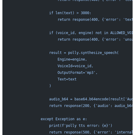
                  if len(text) > 3000:
                      return response(400, {'error': 'text
                  if (voice_id, engine) not in ALLOWED_VOI
                      return response(400, {'error': 'unsu
                  result = polly.synthesize_speech(
                      Engine=engine,
                      VoiceId=voice_id,
                      OutputFormat='mp3',
                      Text=text
                  )
                  audio_b64 = base64.b64encode(result['Aud
                  return response(200, {'audio': audio_b64
              except Exception as e:
                  print(f'polly tts error: {e}')
                  return response(500, {'error': 'internal