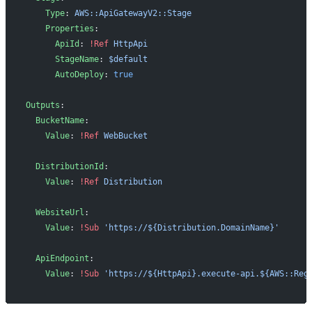
    Type
: 
AWS::ApiGatewayV2::Stage
    Properties
:
      ApiId
: 
!Ref
 HttpApi
      StageName
: 
$default
      AutoDeploy
: 
true
Outputs
:
  BucketName
:
    Value
: 
!Ref
 WebBucket
  DistributionId
:
    Value
: 
!Ref
 Distribution
  WebsiteUrl
:
    Value
: 
!Sub
 'https://${Distribution.DomainName}'
  ApiEndpoint
:
    Value
: 
!Sub
 'https://${HttpApi}.execute-api.${AWS::Reg