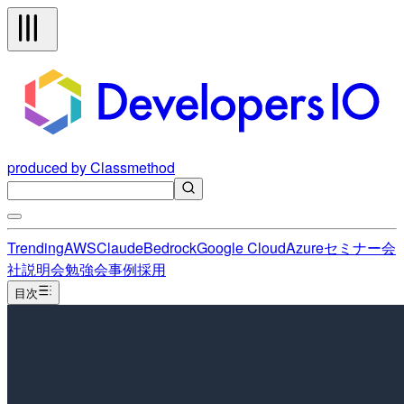
produced by Classmethod
Trending
AWS
Claude
Bedrock
Google Cloud
Azure
セミナー
会
社説明会
勉強会
事例
採用
目次