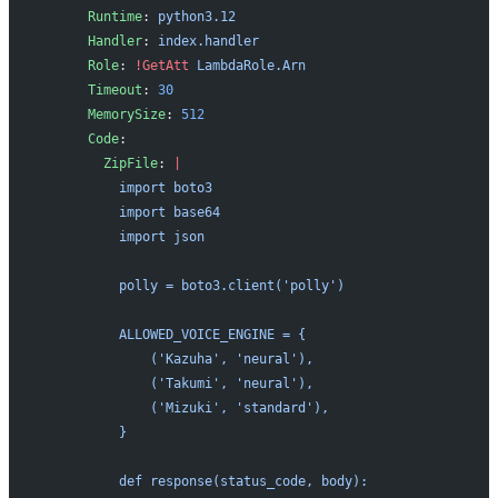
      Runtime
: 
python3.12
      Handler
: 
index.handler
      Role
: 
!GetAtt
 LambdaRole.Arn
      Timeout
: 
30
      MemorySize
: 
512
      Code
:
        ZipFile
: 
|
          import boto3
          import base64
          import json
          polly = boto3.client('polly')
          ALLOWED_VOICE_ENGINE = {
              ('Kazuha', 'neural'),
              ('Takumi', 'neural'),
              ('Mizuki', 'standard'),
          }
          def response(status_code, body):