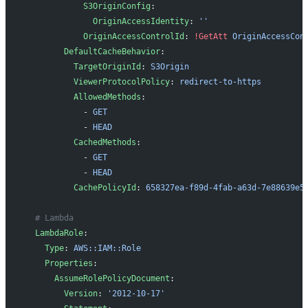
            S3OriginConfig
:
              OriginAccessIdentity
: 
''
            OriginAccessControlId
: 
!GetAtt
 OriginAccessCon
        DefaultCacheBehavior
:
          TargetOriginId
: 
S3Origin
          ViewerProtocolPolicy
: 
redirect-to-https
          AllowedMethods
:
            - 
GET
            - 
HEAD
          CachedMethods
:
            - 
GET
            - 
HEAD
          CachePolicyId
: 
658327ea-f89d-4fab-a63d-7e88639e5
  # Lambda
  LambdaRole
:
    Type
: 
AWS::IAM::Role
    Properties
:
      AssumeRolePolicyDocument
:
        Version
: 
'2012-10-17'