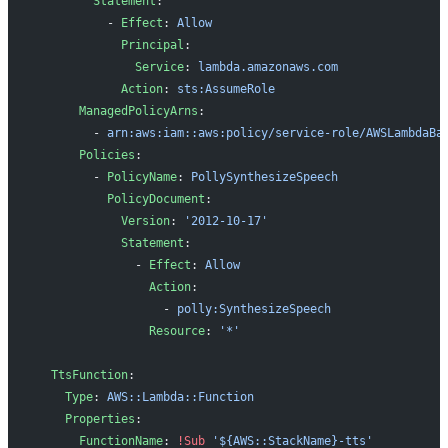
        Statement
:
          - 
Effect
: 
Allow
            Principal
:
              Service
: 
lambda.amazonaws.com
            Action
: 
sts:AssumeRole
      ManagedPolicyArns
:
        - 
arn:aws:iam::aws:policy/service-role/AWSLambdaBa
      Policies
:
        - 
PolicyName
: 
PollySynthesizeSpeech
          PolicyDocument
:
            Version
: 
'2012-10-17'
            Statement
:
              - 
Effect
: 
Allow
                Action
:
                  - 
polly:SynthesizeSpeech
                Resource
: 
'*'
  TtsFunction
:
    Type
: 
AWS::Lambda::Function
    Properties
:
      FunctionName
: 
!Sub
 '${AWS::StackName}-tts'