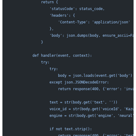
              return {
                  'statusCode': status_code,
                  'headers': {
                      'Content-Type': 'application/json'
                  },
                  'body': json.dumps(body, ensure_ascii=Fa
              }
          def handler(event, context):
              try:
                  try:
                      body = json.loads(event.get('body') 
                  except json.JSONDecodeError:
                      return response(400, {'error': 'inva
                  text = str(body.get('text', ''))
                  voice_id = str(body.get('voiceId', 'Kazu
                  engine = str(body.get('engine', 'neural'
                  if not text.strip():
                      return response(400, {'error': 'text