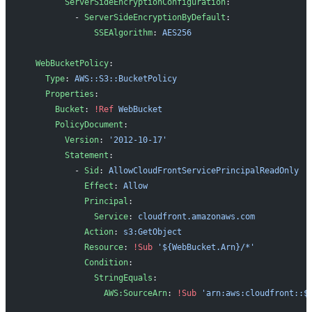
        ServerSideEncryptionConfiguration
:
          - 
ServerSideEncryptionByDefault
:
              SSEAlgorithm
: 
AES256
  WebBucketPolicy
:
    Type
: 
AWS::S3::BucketPolicy
    Properties
:
      Bucket
: 
!Ref
 WebBucket
      PolicyDocument
:
        Version
: 
'2012-10-17'
        Statement
:
          - 
Sid
: 
AllowCloudFrontServicePrincipalReadOnly
            Effect
: 
Allow
            Principal
:
              Service
: 
cloudfront.amazonaws.com
            Action
: 
s3:GetObject
            Resource
: 
!Sub
 '${WebBucket.Arn}/*'
            Condition
:
              StringEquals
:
                AWS:SourceArn
: 
!Sub
 'arn:aws:cloudfront::$