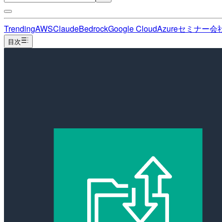
Trending
AWS
Claude
Bedrock
Google Cloud
Azure
セミナー
会
目次