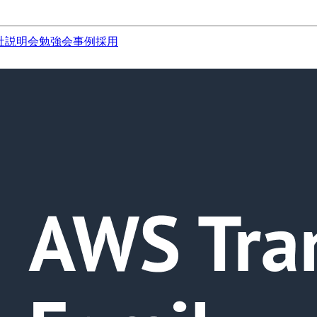
社説明会
勉強会
事例
採用