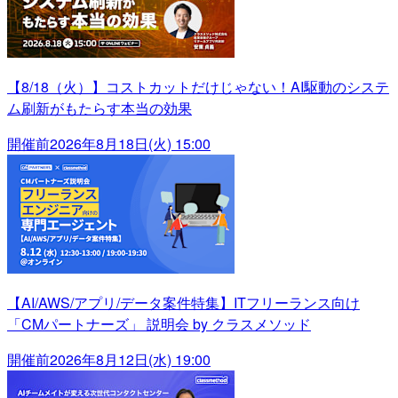
【8/18（火）】コストカットだけじゃない！AI駆動のシステ
ム刷新がもたらす本当の効果
開催前
2026年8月18日(火) 15:00
【AI/AWS/アプリ/データ案件特集】ITフリーランス向け
「CMパートナーズ」 説明会 by クラスメソッド
開催前
2026年8月12日(水) 19:00