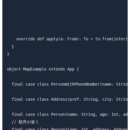
                                                     
                                                     
                                                     
                                                     
                                                     
    override def apply(a: From): To = to.from(inter(f
  }

}

object MapExample extends App {

  final case class PersonWithPhoneNumber(name: String
  final case class Address(pref: String, city: String
  final case class Person(name: String, age: Int, add
  // 順序が違う

  final case class Person2(age: Int, address: Address