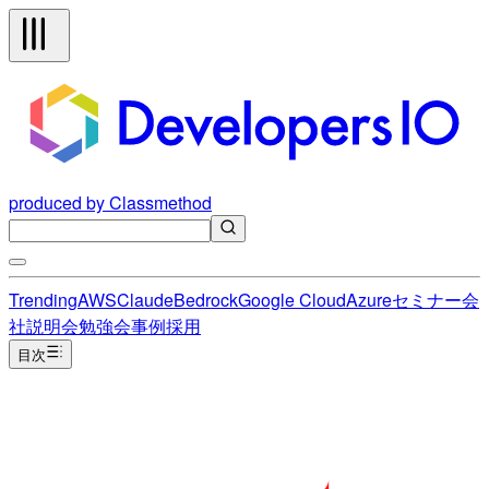
produced by Classmethod
Trending
AWS
Claude
Bedrock
Google Cloud
Azure
セミナー
会
社説明会
勉強会
事例
採用
目次