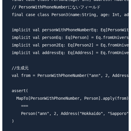
  // PersonWithPhoneNumberにないフィールド

  final case class Person3(name:String, age: Int, add
  implicit val personWithPhoneNumberEq: Eq[PersonWith
  implicit val personEq: Eq[Person] = Eq.fromUniversa
  implicit val person2Eq: Eq[Person2] = Eq.fromUniver
  implicit val addressEq: Eq[Address] = Eq.fromUniver
  //生成元

  val from = PersonWithPhoneNumber("ann", 2, Address(
  assert(

    MapTo[PersonWithPhoneNumber, Person].apply(from)

      ===

      Person("ann", 2, Address("Hokkaido", "Sapporo",
  )
