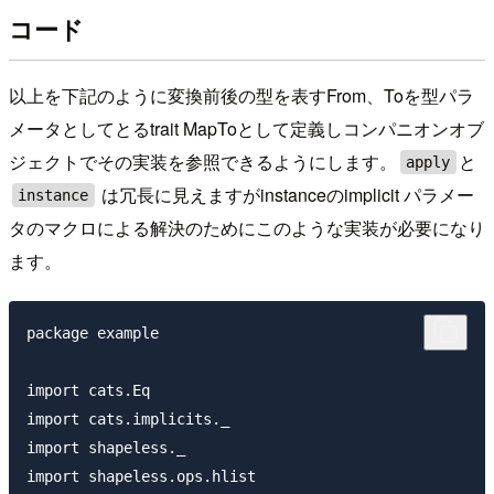
コード
以上を下記のように変換前後の型を表すFrom、Toを型パラ
メータとしてとるtrait MapToとして定義しコンパニオンオブ
ジェクトでその実装を参照できるようにします。
と
apply
は冗長に見えますがinstanceのimplicit パラメー
instance
タのマクロによる解決のためにこのような実装が必要になり
ます。
package example

import cats.Eq

import cats.implicits._

import shapeless._

import shapeless.ops.hlist
