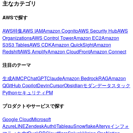
主なカテゴリ
AWSで探す
AWS特集
AWS IAM
Amazon Cognito
AWS Security Hub
AWS
Organizations
AWS Control Tower
Amazon EC2
Amazon
S3
S3 Tables
AWS CDK
Amazon QuickSight
Amazon
Redshift
AWS Amplify
Amazon CloudFront
Amazon Connect
注目のテーマ
生成AI
MCP
ChatGPT
Claude
Amazon Bedrock
RAG
Amazon
Q
GitHub Copilot
Devin
Cursor
Obsidian
モダンデータスタック
Python
セキュリティ
PM
プロダクトやサービスで探す
Google Cloud
Microsoft
Azure
LINE
Zendesk
Auth0
Tableau
Snowflake
Alteryx
インフォ