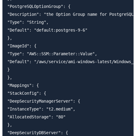
"PostgreSQLOptionGroup": {

"Description": "the Option Group name for PostgreSQL 
"Type": "String",

"Default": "default:postgres-9-6"

},

"ImageId": {

"Type": "AWS::SSM::Parameter::Value",

"Default": "/aws/service/ami-windows-latest/Windows_S
}

},

"Mappings": {

"StackConfig": {

"DeepSecurityManagerServer": {

"InstanceType": "t2.medium",

"AllocatedStorage": "80"

},

"DeepSecurityDBServer": {
