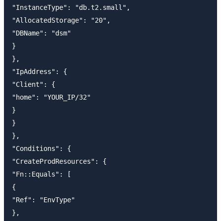
"InstanceType": "db.t2.small",

"AllocatedStorage": "20",

"DBName": "dsm"

}

},

"IpAddress": {

"Client": {

"home": "YOUR_IP/32"

}

}

},

"Conditions": {

"CreateProdResources": {

"Fn::Equals": [

{

"Ref": "EnvType"

},
