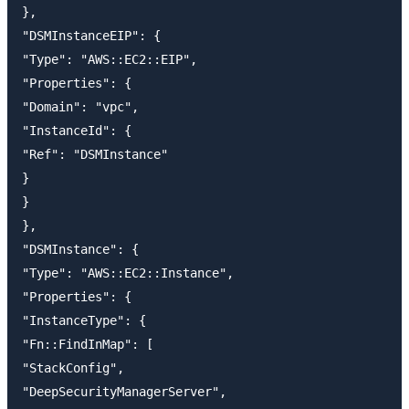
},

"DSMInstanceEIP": {

"Type": "AWS::EC2::EIP",

"Properties": {

"Domain": "vpc",

"InstanceId": {

"Ref": "DSMInstance"

}

}

},

"DSMInstance": {

"Type": "AWS::EC2::Instance",

"Properties": {

"InstanceType": {

"Fn::FindInMap": [

"StackConfig",

"DeepSecurityManagerServer",
