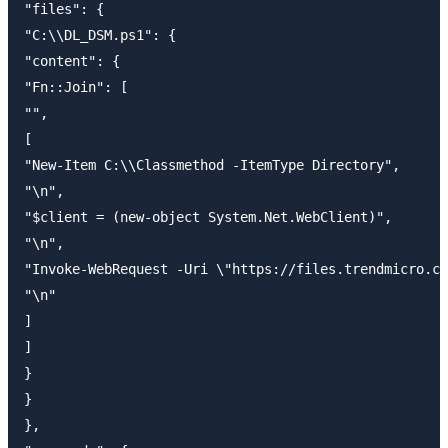
"files": {

"C:\\DL_DSM.ps1": {

"content": {

"Fn::Join": [

"",

[

"New-Item C:\\Classmethod -ItemType Directory",

"\n",

"$client = (new-object System.Net.WebClient)",

"\n",

"Invoke-WebRequest -Uri \"https://files.trendmicro.co
"\n"

]

]

}

}

},
