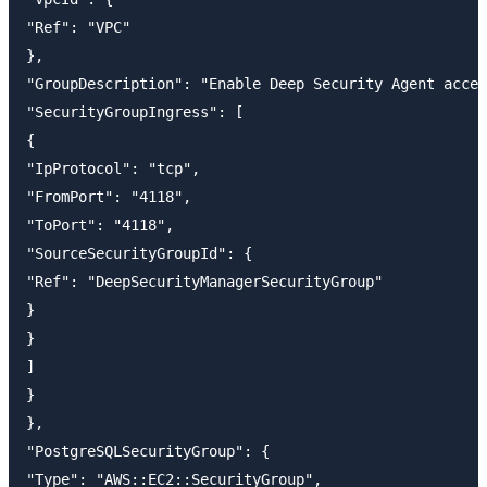
"Ref": "VPC"

},

"GroupDescription": "Enable Deep Security Agent acces
"SecurityGroupIngress": [

{

"IpProtocol": "tcp",

"FromPort": "4118",

"ToPort": "4118",

"SourceSecurityGroupId": {

"Ref": "DeepSecurityManagerSecurityGroup"

}

}

]

}

},

"PostgreSQLSecurityGroup": {

"Type": "AWS::EC2::SecurityGroup",
