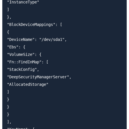
"InstanceType"

]

},

"BlockDeviceMappings": [

{

"DeviceName": "/dev/sda1",

"Ebs": {

"VolumeSize": {

"Fn::FindInMap": [

"StackConfig",

"DeepSecurityManagerServer",

"AllocatedStorage"

]

}

}

}

],
