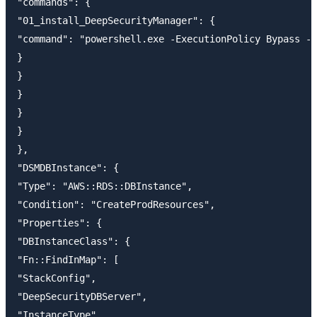
"commands": {

"01_install_DeepSecurityManager": {

"command": "powershell.exe -ExecutionPolicy Bypass -N
}

}

}

}

}

},

"DSMDBInstance": {

"Type": "AWS::RDS::DBInstance",

"Condition": "CreateProdResources",

"Properties": {

"DBInstanceClass": {

"Fn::FindInMap": [

"StackConfig",

"DeepSecurityDBServer",

"InstanceType"
