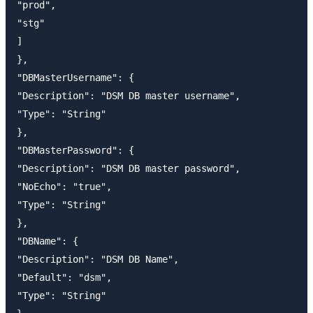
"prod",

"stg"

]

},

"DBMasterUsername": {

"Description": "DSM DB master username",

"Type": "String"

},

"DBMasterPassword": {

"Description": "DSM DB master password",

"NoEcho": "true",

"Type": "String"

},

"DBName": {

"Description": "DSM DB Name",

"Default": "dsm",

"Type": "String"
