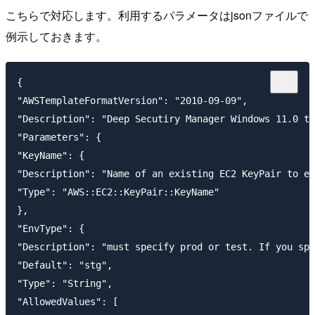
こちらで対応します。利用するパラメータはjsonファイルで
例示しておきます。
{

"AWSTemplateFormatVersion": "2010-09-09",

"Description": "Deep Secutiry Manager Windows 11.0 te
"Parameters": {

"KeyName": {

"Description": "Name of an existing EC2 KeyPair to en
"Type": "AWS::EC2::KeyPair::KeyName"

},

"EnvType": {

"Description": "must specify prod or test. If you spe
"Default": "stg",

"Type": "String",

"AllowedValues": [
