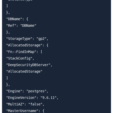
]

},

"DBName": {

"Ref": "DBName"

},

"StorageType": "gp2",

"AllocatedStorage": {

"Fn::FindInMap": [

"StackConfig",

"DeepSecurityDBServer",

"AllocatedStorage"

]

},

"Engine": "postgres",

"EngineVersion": "9.6.11",

"MultiAZ": "false",

"MasterUsername": {
