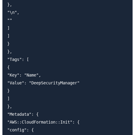
},

"\n",

""

]

]

}

},

"Tags": [

{

"Key": "Name",

"Value": "DeepSecurityManager"

}

]

},

"Metadata": {

"AWS::CloudFormation::Init": {

"config": {
