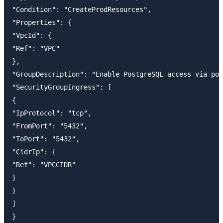
"Condition": "CreateProdResources",

"Properties": {

"VpcId": {

"Ref": "VPC"

},

"GroupDescription": "Enable PostgreSQL access via por
"SecurityGroupIngress": [

{

"IpProtocol": "tcp",

"FromPort": "5432",

"ToPort": "5432",

"CidrIp": {

"Ref": "VPCCIDR"

}

}

]

}
