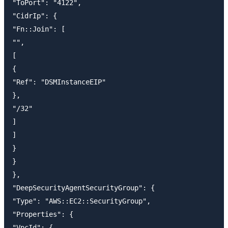
"ToPort": "4122",

"CidrIp": {

"Fn::Join": [

"",

[

{

"Ref": "DSMInstanceEIP"

},

"/32"

]

]

}

}

},

"DeepSecurityAgentSecurityGroup": {

"Type": "AWS::EC2::SecurityGroup",

"Properties": {

"VpcId": {
