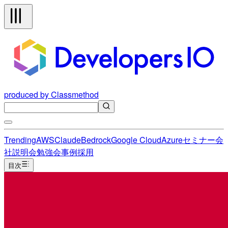
produced by Classmethod
Trending
AWS
Claude
Bedrock
Google Cloud
Azure
セミナー
会
社説明会
勉強会
事例
採用
目次