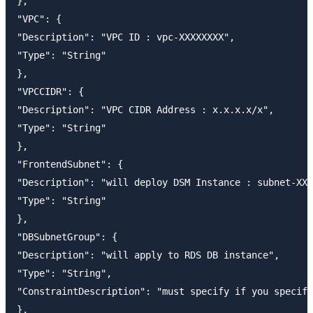
},

"VPC": {

"Description": "VPC ID : vpc-XXXXXXXX",

"Type": "String"

},

"VPCCIDR": {

"Description": "VPC CIDR Address : x.x.x.x/x",

"Type": "String"

},

"FrontendSubnet": {

"Description": "will deploy DSM Instance : subnet-XXX
"Type": "String"

},

"DBSubnetGroup": {

"Description": "will apply to RDS DB instance",

"Type": "String",

"ConstraintDescription": "must specify if you specify
},
