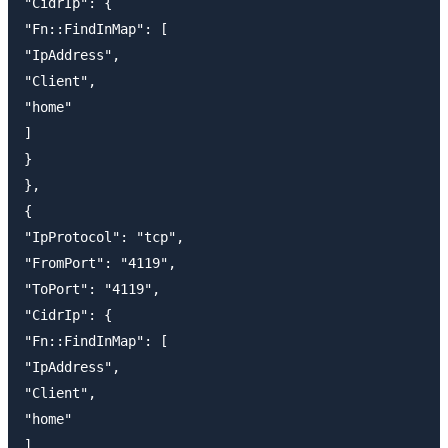
"CidrIp": {

"Fn::FindInMap": [

"IpAddress",

"Client",

"home"

]

}

},

{

"IpProtocol": "tcp",

"FromPort": "4119",

"ToPort": "4119",

"CidrIp": {

"Fn::FindInMap": [

"IpAddress",

"Client",

"home"

]
