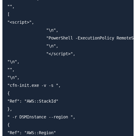
"",

[

"<script>",

                "\n",

                "PowerShell -ExecutionPolicy RemoteSi
                "\n",

                "</script>",

"\n",

"",

"\n",

"cfn-init.exe -v -s ",

{

"Ref": "AWS::StackId"

},

" -r DSMInstance --region ",

{

"Ref": "AWS::Region"
