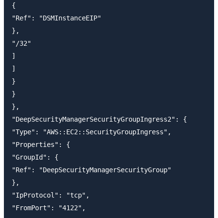
{

"Ref": "DSMInstanceEIP"

},

"/32"

]

]

}

}

},

"DeepSecurityManagerSecurityGroupIngress2": {

"Type": "AWS::EC2::SecurityGroupIngress",

"Properties": {

"GroupId": {

"Ref": "DeepSecurityManagerSecurityGroup"

},

"IpProtocol": "tcp",

"FromPort": "4122",
