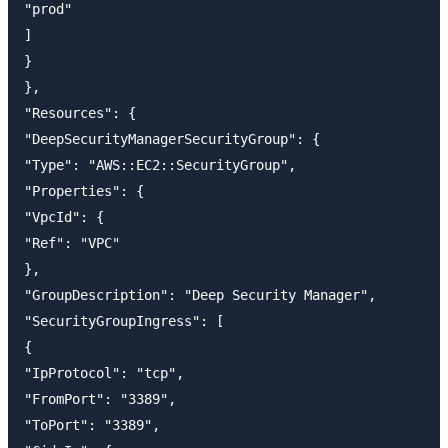
"prod"

]

}

},

"Resources": {

"DeepSecurityManagerSecurityGroup": {

"Type": "AWS::EC2::SecurityGroup",

"Properties": {

"VpcId": {

"Ref": "VPC"

},

"GroupDescription": "Deep Security Manager",

"SecurityGroupIngress": [

{

"IpProtocol": "tcp",

"FromPort": "3389",

"ToPort": "3389",
