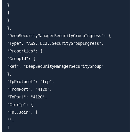
}

]

}

},

"DeepSecurityManagerSecurityGroupIngress": {

"Type": "AWS::EC2::SecurityGroupIngress",

"Properties": {

"GroupId": {

"Ref": "DeepSecurityManagerSecurityGroup"

},

"IpProtocol": "tcp",

"FromPort": "4120",

"ToPort": "4120",

"CidrIp": {

"Fn::Join": [

"",

[
