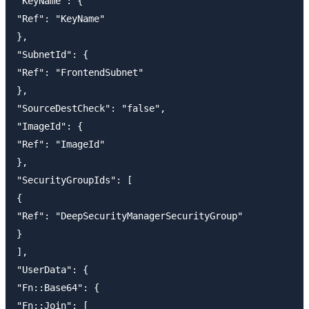
"KeyName": {

"Ref": "KeyName"

},

"SubnetId": {

"Ref": "FrontendSubnet"

},

"SourceDestCheck": "false",

"ImageId": {

"Ref": "ImageId"

},

"SecurityGroupIds": [

{

"Ref": "DeepSecurityManagerSecurityGroup"

}

],

"UserData": {

"Fn::Base64": {

"Fn::Join": [
