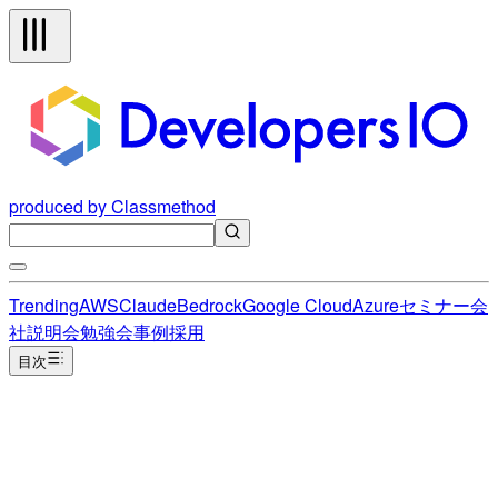
produced by Classmethod
Trending
AWS
Claude
Bedrock
Google Cloud
Azure
セミナー
会
社説明会
勉強会
事例
採用
目次