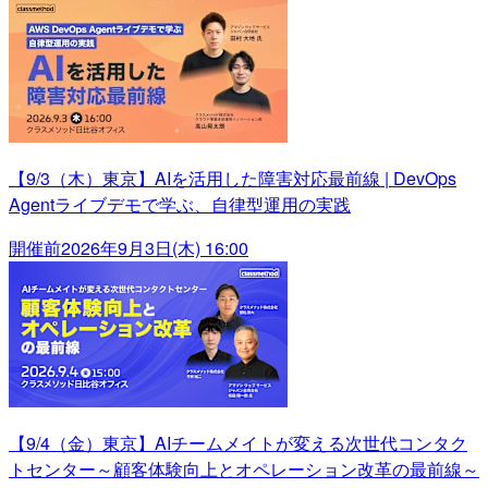
【9/3（木）東京】AIを活用した障害対応最前線 | DevOps
Agentライブデモで学ぶ、自律型運用の実践
開催前
2026年9月3日(木) 16:00
【9/4（金）東京】AIチームメイトが変える次世代コンタク
トセンター～顧客体験向上とオペレーション改革の最前線～