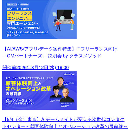
【AI/AWS/アプリ/データ案件特集】ITフリーランス向け
「CMパートナーズ」 説明会 by クラスメソッド
開催前
2026年8月12日(水) 19:00
【9/4（金）東京】AIチームメイトが変える次世代コンタク
トセンター～顧客体験向上とオペレーション改革の最前線～