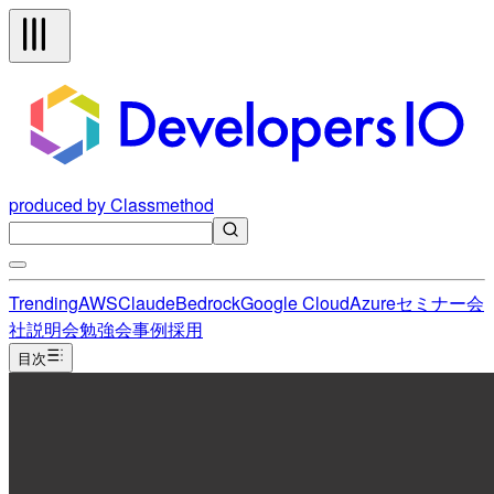
produced by Classmethod
Trending
AWS
Claude
Bedrock
Google Cloud
Azure
セミナー
会
社説明会
勉強会
事例
採用
目次