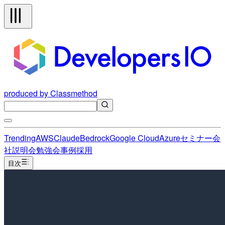
produced by Classmethod
Trending
AWS
Claude
Bedrock
Google Cloud
Azure
セミナー
会
社説明会
勉強会
事例
採用
目次