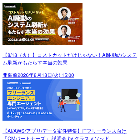
【8/18（火）】コストカットだけじゃない！AI駆動のシステ
ム刷新がもたらす本当の効果
開催前
2026年8月18日(火) 15:00
【AI/AWS/アプリ/データ案件特集】ITフリーランス向け
「CMパートナーズ」 説明会 by クラスメソッド