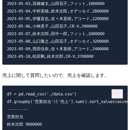
2023-05-03,高橋健太,山田花子,フィット,1800000

2023-05-04,中村美穂,鈴木次郎,オデッセイ,2800000

2023-05-05,伊藤直也,佐々木直樹,アコード,2200000

2023-05-06,小林恵子,山田花子,CR-V,3900000

2023-05-07,鈴木次郎,田中一郎,フィット,2000000

2023-05-08,山口隆之,山田花子,オデッセイ,3200000

2023-05-09,西田佳奈,佐々木直樹,アコード,2400000

売上に関して質問したいので、売上を確認します。
df = pd.read_csv('./data.csv')

df.groupby('営業担当')['売上'].sum().sort_values(ascendi
---------

営業担当

鈴木次郎	9000000
