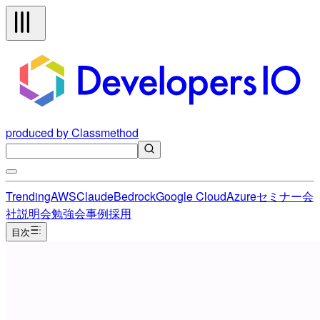
produced by Classmethod
Trending
AWS
Claude
Bedrock
Google Cloud
Azure
セミナー
会
社説明会
勉強会
事例
採用
目次