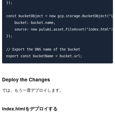
});

const bucketObject = new gcp.storage.BucketObject("in
    bucket: bucket.name,

    source: new pulumi.asset.FileAsset("index.html")

});

// Export the DNS name of the bucket

Deploy the Changes
では、もう一度デプロイします。
index.htmlをデプロイする