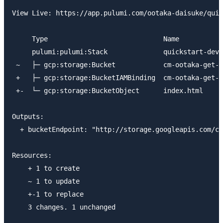
View Live: https://app.pulumi.com/ootaka-daisuke/quic
     Type                             Name           
     pulumi:pulumi:Stack              quickstart-dev 
 ~   ├─ gcp:storage:Bucket            cm-ootaka-get-s
 +   ├─ gcp:storage:BucketIAMBinding  cm-ootaka-get-s
 +-  └─ gcp:storage:BucketObject      index.html     
Outputs:

  + bucketEndpoint: "http://storage.googleapis.com/cm
Resources:

    + 1 to create

    ~ 1 to update

    +-1 to replace

    3 changes. 1 unchanged
