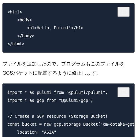
<html>

    <body>

        <h1>Hello, Pulumi!</h1>

    </body>

ファイルを追加したので、プログラムもこのファイルを
GCSバケットに配置するように修正します。
import * as pulumi from "@pulumi/pulumi";

import * as gcp from "@pulumi/gcp";

// Create a GCP resource (Storage Bucket)

const bucket = new gcp.storage.Bucket("cm-ootaka-get-
    location: "ASIA"
