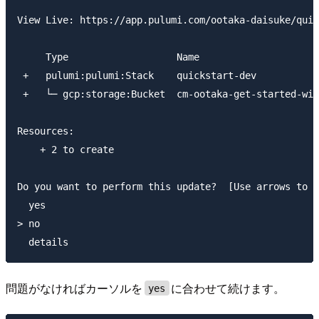
View Live: https://app.pulumi.com/ootaka-daisuke/quic
     Type                   Name                     
 +   pulumi:pulumi:Stack    quickstart-dev           
 +   └─ gcp:storage:Bucket  cm-ootaka-get-started-wit
Resources:

    + 2 to create

Do you want to perform this update?  [Use arrows to m
  yes

> no

問題がなければカーソルを
に合わせて続けます。
yes