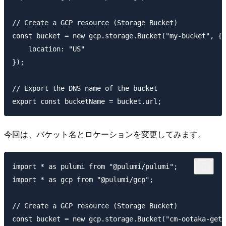
// Create a GCP resource (Storage Bucket)

const bucket = new gcp.storage.Bucket("my-bucket", {

    location: "US"

});

// Export the DNS name of the bucket

今回は、バケット名とロケーションを変更してみます。
import * as pulumi from "@pulumi/pulumi";

import * as gcp from "@pulumi/gcp";

// Create a GCP resource (Storage Bucket)

const bucket = new gcp.storage.Bucket("cm-ootaka-get-