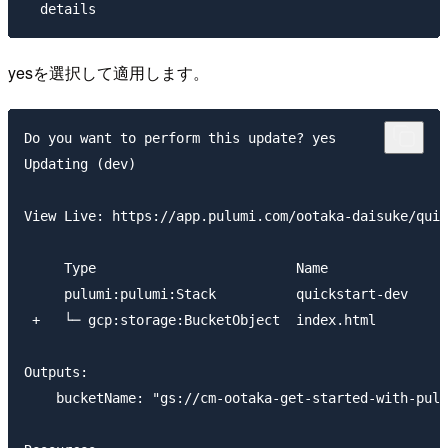
yesを選択して適用します。
Do you want to perform this update? yes

Updating (dev)

View Live: https://app.pulumi.com/ootaka-daisuke/quic
     Type                         Name               
     pulumi:pulumi:Stack          quickstart-dev     
 +   └─ gcp:storage:BucketObject  index.html         
Outputs:

    bucketName: "gs://cm-ootaka-get-started-with-pulu