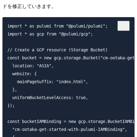
ドを修正していきます。
import * as pulumi from "@pulumi/pulumi";

import * as gcp from "@pulumi/gcp";

// Create a GCP resource (Storage Bucket)

const bucket = new gcp.storage.Bucket("cm-ootaka-get-
  location: "ASIA",

  website: {

    mainPageSuffix: "index.html",

  },

  uniformBucketLevelAccess: true,

});

const bucketIAMBinding = new gcp.storage.BucketIAMBin
  "cm-ootaka-get-started-with-pulumi-IAMBinding",
