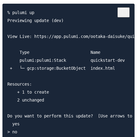
% pulumi up

Previewing update (dev)

View Live: https://app.pulumi.com/ootaka-daisuke/quic
     Type                         Name               
     pulumi:pulumi:Stack          quickstart-dev     
 +   └─ gcp:storage:BucketObject  index.html         
Resources:

    + 1 to create

    2 unchanged

Do you want to perform this update?  [Use arrows to m
  yes

> no
