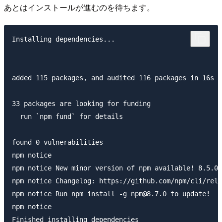
あとはインストールが進むのを待ちます。
Installing dependencies...

added 115 packages, and audited 116 packages in 16s

33 packages are looking for funding

  run `npm fund` for details

found 0 vulnerabilities

npm notice 

npm notice New minor version of npm available! 8.5.0 
npm notice Changelog: https://github.com/npm/cli/rele
npm notice Run npm install -g npm@8.7.0 to update!

npm notice 

Finished installing dependencies
