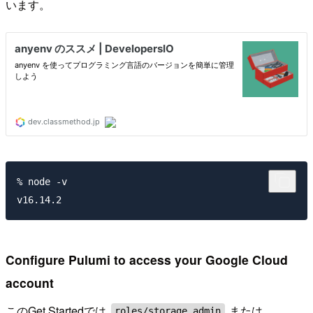
います。
% node -v

Configure Pulumi to access your Google Cloud
account
このGet Startedでは
または
roles/storage.admin