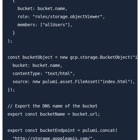
  {

    bucket: bucket.name,

    role: "roles/storage.objectViewer",

    members: ["allUsers"],

  }

);

const bucketObject = new gcp.storage.BucketObject("in
  bucket: bucket.name,

  contentType: "text/html",

  source: new pulumi.asset.FileAsset("index.html"),

});

// Export the DNS name of the bucket

export const bucketName = bucket.url;

export const bucketEndpoint = pulumi.concat(

  "http://storage.googleapis.com/",
