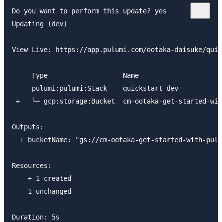
Do you want to perform this update? yes

Updating (dev)

View Live: https://app.pulumi.com/ootaka-daisuke/quic
     Type                   Name                     
     pulumi:pulumi:Stack    quickstart-dev           
 +   └─ gcp:storage:Bucket  cm-ootaka-get-started-wit
Outputs:

  + bucketName: "gs://cm-ootaka-get-started-with-pulu
Resources:

    + 1 created

    1 unchanged
