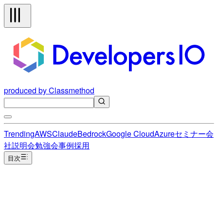
produced by Classmethod
Trending
AWS
Claude
Bedrock
Google Cloud
Azure
セミナー
会
社説明会
勉強会
事例
採用
目次