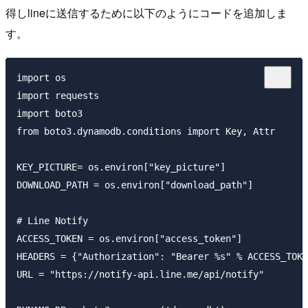
得しlineに送信するために以下のようにコードを追加しま
す。
import os

import requests

import boto3

from boto3.dynamodb.conditions import Key, Attr

KEY_PICTURE= os.environ["key_picture"]

DOWNLOAD_PATH = os.environ["download_path"]

# Line Notify

ACCESS_TOKEN = os.environ["access_token"]

HEADERS = {"Authorization": "Bearer %s" % ACCESS_TOKE
URL = "https://notify-api.line.me/api/notify"
