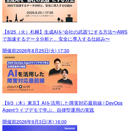
【8/25（火）札幌】生成AIを“会社の武器”にする方法〜AWS
で加速するデータ分析と、安全に導入する仕組み〜
開催前
2026年8月25日(火) 17:30
【9/3（木）東京】AIを活用した障害対応最前線 | DevOps
Agentライブデモで学ぶ、自律型運用の実践
開催前
2026年9月3日(木) 16:00