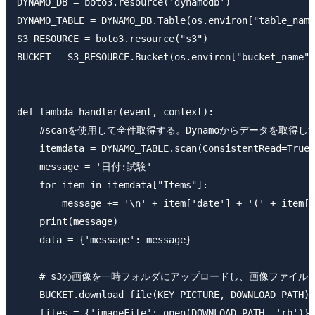
DYNAMO_DB = boto3.resource('dynamodb')

DYNAMO_TABLE = DYNAMO_DB.Table(os.environ["table_name
S3_RESOURCE = boto3.resource("s3")

BUCKET = S3_RESOURCE.Bucket(os.environ["bucket_name"]
def lambda_handler(event, context):

    #scanを使用して全件取得する。Dynamoからデータを取得
    itemdata = DYNAMO_TABLE.scan(ConsistentRead=True)

    message = '日付:試験'

    for item in itemdata["Items"]:

        message += '\n' + item['date'] + '(' + item['
    print(message)

    data = {'message': message}

    # s3の画像を一時フォルダにアップロードし、画像ファイルを
    BUCKET.download_file(KEY_PICTURE, DOWNLOAD_PATH)

    files = {'imageFile': open(DOWNLOAD_PATH, 'rb')}
