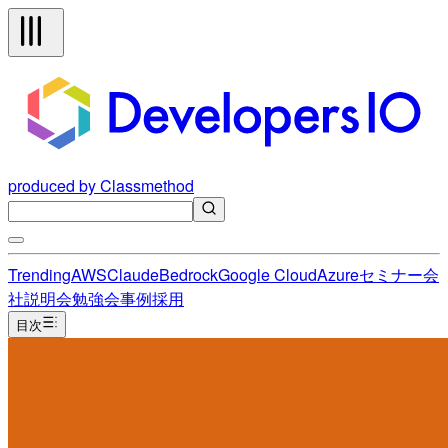
produced by Classmethod
Trending
AWS
Claude
Bedrock
Google Cloud
Azure
セミナー
会
社説明会
勉強会
事例
採用
目次