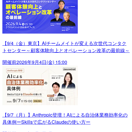
【9/4（金）東京】AIチームメイトが変える次世代コンタク
トセンター～顧客体験向上とオペレーション改革の最前線～
開催前
2026年9月4日(金) 15:00
【9/7（月）】Anthropic登壇！AIによる自治体業務効率化の
具体例ーSkillsで広がるClaudeの使い方ー