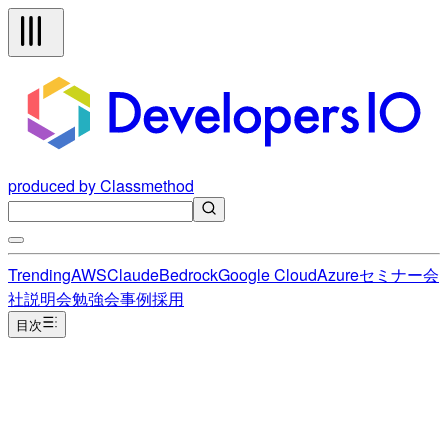
produced by Classmethod
Trending
AWS
Claude
Bedrock
Google Cloud
Azure
セミナー
会
社説明会
勉強会
事例
採用
目次