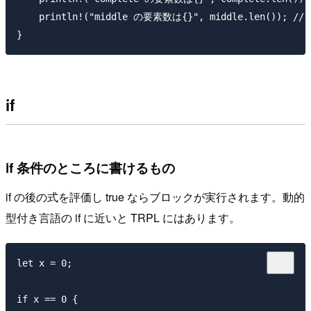
    println!("middle の要素数は{}", middle.len()); //
if
if 条件のところに書けるもの
if の後の式を評価し true ならブロックが実行されます。動的
型付き言語の if に近いと TRPL にはあります。
let x = 0;

if x == 0 {
