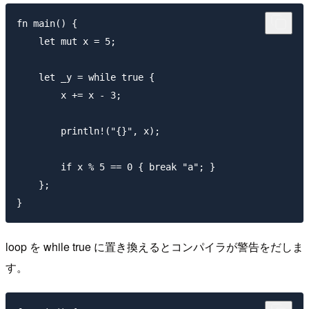
fn main() {

    let mut x = 5;

    let _y = while true {

        x += x - 3;

        println!("{}", x);

        if x % 5 == 0 { break "a"; }

    };

loop を while true に置き換えるとコンパイラが警告をだしま
す。