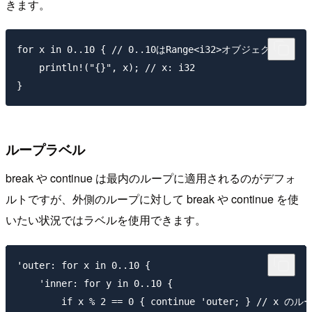
きます。
for x in 0..10 { // 0..10はRange<i32>オブジェクト

    println!("{}", x); // x: i32

ループラベル
break や continue は最内のループに適用されるのがデフォ
ルトですが、外側のループに対して break や continue を使
いたい状況ではラベルを使用できます。
'outer: for x in 0..10 {

    'inner: for y in 0..10 {

        if x % 2 == 0 { continue 'outer; } // x の