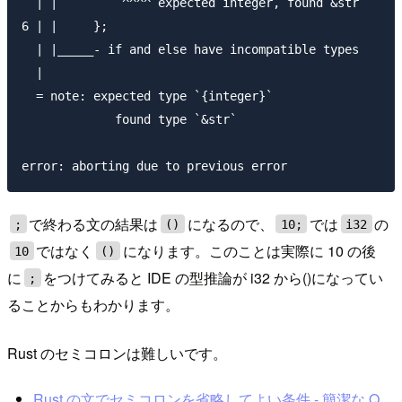
  | |         ^^^^ expected integer, found &str

6 | |     };

  | |_____- if and else have incompatible types

  |

  = note: expected type `{integer}`

             found type `&str`

で終わる文の結果は
になるので、
では
の
;
()
10;
i32
ではなく
になります。このことは実際に 10 の後
10
()
に
をつけてみると IDE の型推論が i32 から()になってい
;
ることからもわかります。
Rust のセミコロンは難しいです。
Rust の文でセミコロンを省略してよい条件 - 簡潔な Q