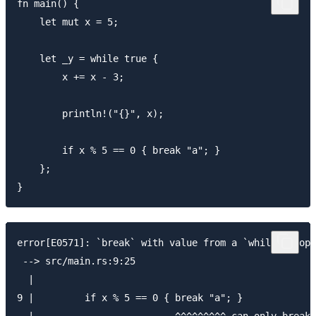
fn main() {

    let mut x = 5;

    let _y = while true {

        x += x - 3;

        println!("{}", x);

        if x % 5 == 0 { break "a"; }

    };

error[E0571]: `break` with value from a `while` loop

 --> src/main.rs:9:25

  |

9 |         if x % 5 == 0 { break "a"; }
