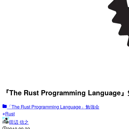
『The Rust Programming Languag
「The Rust Programming Language」勉強会
Rust
田辺 信之
2019.09.22