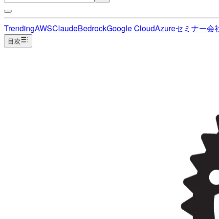
Trending
AWS
Claude
Bedrock
Google Cloud
Azure
セミナー
会
目次