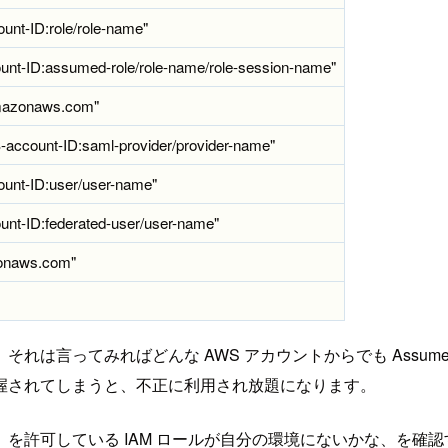
unt-ID:role/role-name"
unt-ID:assumed-role/role-name/role-session-name"
.amazonaws.com"
-account-ID:saml-provider/provider-name"
unt-ID:user/user-name"
unt-ID:federated-user/user-name"
zonaws.com"
言ってみればどんな AWS アカウントからでも AssumeR
握されてしまうと、不正に利用され放題になります。
を許可している IAM ロールが自分の環境にないかな、を確