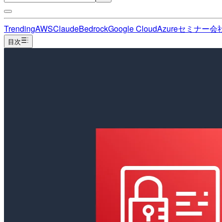
Trending
AWS
Claude
Bedrock
Google Cloud
Azure
セミナー
会
目次