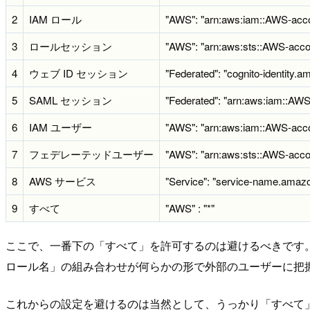
2
IAM ロール
"AWS": "arn:aws:iam::AWS-acco
3
ロールセッション
"AWS": "arn:aws:sts::AWS-acco
4
ウェブ ID セッション
"Federated": "cognito-identity
5
SAML セッション
"Federated": "arn:aws:iam::AWS
6
IAM ユーザー
"AWS": "arn:aws:iam::AWS-acco
7
フェデレーテッドユーザー
"AWS": "arn:aws:sts::AWS-acco
8
AWS サービス
"Service": "service-name.ama
9
すべて
"AWS" : "*"
ここで、一番下の「すべて」を許可するのは避けるべきです。それは
ロール名」の組み合わせが何らかの形で外部のユーザーに把
これからの設定を避けるのは当然として、うっかり「すべて」