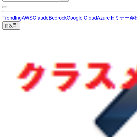
Trending
AWS
Claude
Bedrock
Google Cloud
Azure
セミナー
会
目次