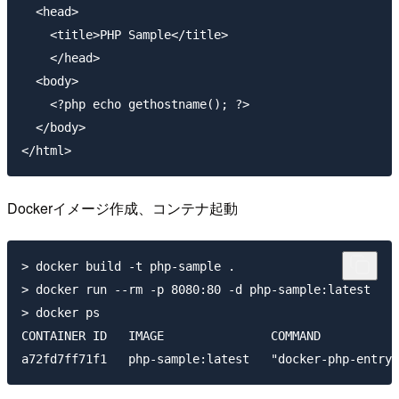
  <head>

    <title>PHP Sample</title>

    </head>

  <body>

    <?php echo gethostname(); ?>

  </body>

Dockerイメージ作成、コンテナ起動
> docker build -t php-sample .

> docker run --rm -p 8080:80 -d php-sample:latest

> docker ps

CONTAINER ID   IMAGE               COMMAND           