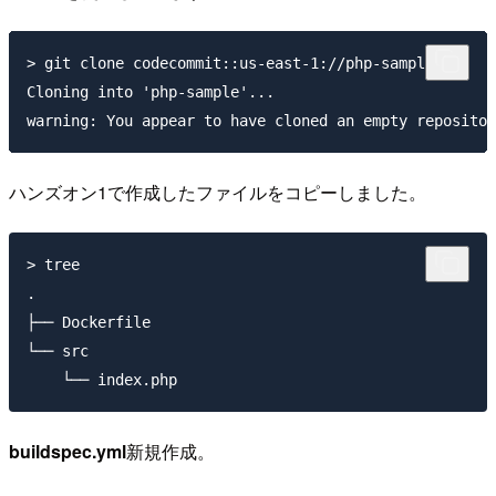
> git clone codecommit::us-east-1://php-sample

Cloning into 'php-sample'...

ハンズオン1で作成したファイルをコピーしました。
> tree

.

├── Dockerfile

└── src

buildspec.yml
新規作成。