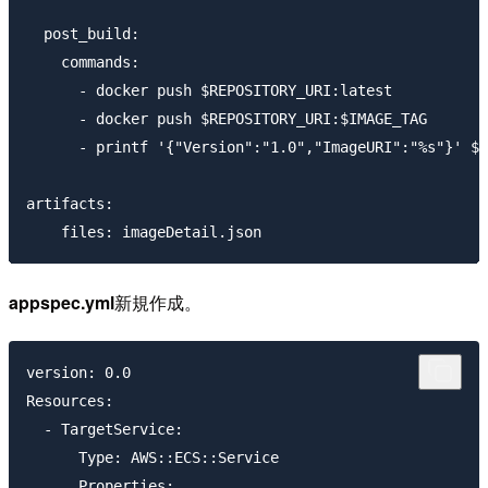
  post_build:

    commands:

      - docker push $REPOSITORY_URI:latest

      - docker push $REPOSITORY_URI:$IMAGE_TAG

      - printf '{"Version":"1.0","ImageURI":"%s"}' $R
artifacts:

appspec.yml
新規作成。
version: 0.0

Resources:

  - TargetService:

      Type: AWS::ECS::Service

      Properties:
