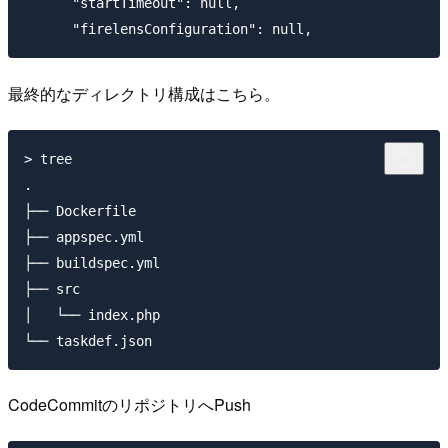
      "startTimeout": null,

最終的なディレクトリ構成はこちら。
> tree

.

├── Dockerfile

├── appspec.yml

├── buildspec.yml

├── src

│   └── index.php

CodeCommitのリポジトリへPush