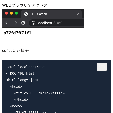
WEBブラウザでアクセス
curl叩いた様子
 curl localhost:8080

<!DOCTYPE html>

<html lang="ja">

  <head>

    <title>PHP Sample</title>

    </head>

  <body>

    a72fd7ff71f1  </body>
