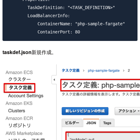
        TaskDefinition: "<TASK_DEFINITION>"

        LoadBalancerInfo:

            ContainerName: "php-sample-fargate"

taskdef.json
新規作成。