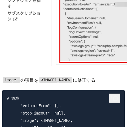
の項目を
に修正する。
image:
<IMAGE1_NAME>
# 抜粋

      "volumesFrom": [],

      "stopTimeout": null,

      "image": <IMAGE1_NAME>,
