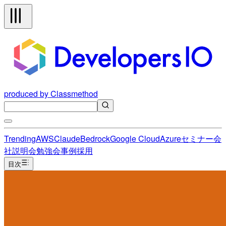
produced by Classmethod
Trending
AWS
Claude
Bedrock
Google Cloud
Azure
セミナー
会
社説明会
勉強会
事例
採用
目次