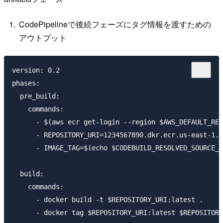
CodePipelineで後続フェーズにタグ情報を渡すための
アウトプット
version: 0.2

phases:

  pre_build:

    commands:

      - $(aws ecr get-login --region $AWS_DEFAULT_REG
      - REPOSITORY_URI=1234567890.dkr.ecr.us-east-1.a
      - IMAGE_TAG=$(echo $CODEBUILD_RESOLVED_SOURCE_V
  build:

    commands:

      - docker build -t $REPOSITORY_URI:latest .

      - docker tag $REPOSITORY_URI:latest $REPOSITORY