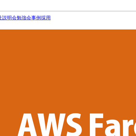
社説明会
勉強会
事例
採用