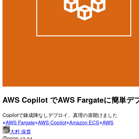
AWS Copilot でAWS Fargateに
Copilotで錬成陣なしデプロイ、真理の扉開けました
AWS Fargate
AWS Copilot
Amazon ECS
AWS
大村 保貴
2020.12.24