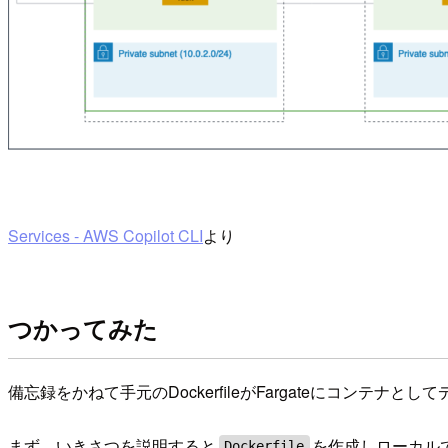
Services - AWS Copilot CLI
より
つかってみた
備忘録をかねて手元のDockerfileがFargateにコン
まず、いきさつを説明すると
を作成しローカル
Dockerfile