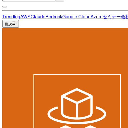
Trending
AWS
Claude
Bedrock
Google Cloud
Azure
セミナー
会
目次