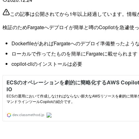
この記事は公開されてから1年以上経過しています。情報
検証のためFargateへデプロイが簡単と噂のCopilotを急遽
DockerfileがあればFargateへのデプロイ準備整ったよう
ローカルで作ってたものを簡単にFargateに載せられます
copilot-cliのインストールは必要