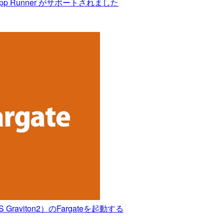
pp Runner がサポートされました
raviton2）のFargateを起動する