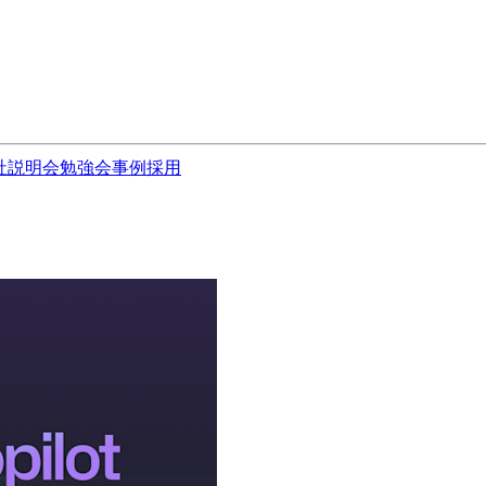
社説明会
勉強会
事例
採用