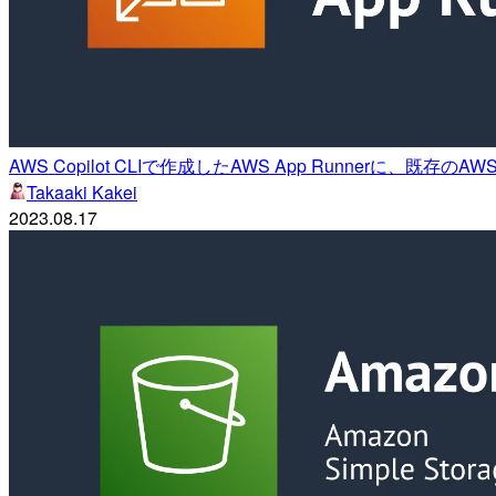
AWS Copilot CLIで作成したAWS App Runnerに、既
Takaaki Kakei
2023.08.17