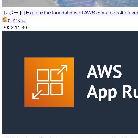
[レポート] Explore the foundations of AWS containers #reIn
たかくに
2022.11.30