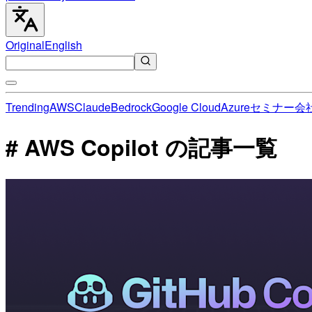
Original
English
Trending
AWS
Claude
Bedrock
Google Cloud
Azure
セミナー
会
# AWS Copilot の記事一覧