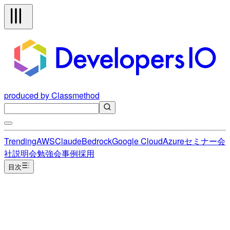
produced by Classmethod
Trending
AWS
Claude
Bedrock
Google Cloud
Azure
セミナー
会
社説明会
勉強会
事例
採用
目次