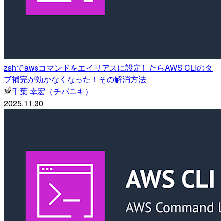
zshでawsコマンドをエイリアスに設定したらAWS CLIのタ
ブ補完が効かなくなった！その解消方法
千葉 幸宏（チバユキ）
2025.11.30