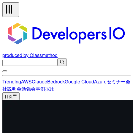
produced by Classmethod
Trending
AWS
Claude
Bedrock
Google Cloud
Azure
セミナー
会
社説明会
勉強会
事例
採用
目次