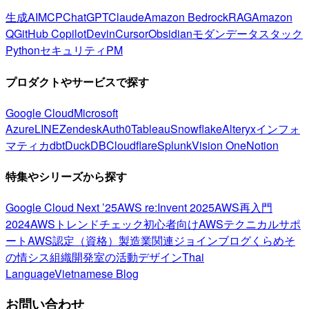
生成AI
MCP
ChatGPT
Claude
Amazon Bedrock
RAG
Amazon
Q
GitHub Copilot
Devin
Cursor
Obsidian
モダンデータスタック
Python
セキュリティ
PM
プロダクトやサービスで探す
Google Cloud
Microsoft
Azure
LINE
Zendesk
Auth0
Tableau
Snowflake
Alteryx
インフォ
マティカ
dbt
DuckDB
Cloudflare
Splunk
Vision One
Notion
特集やシリーズから探す
Google Cloud Next ’25
AWS re:Invent 2025
AWS再入門
2024
AWSトレンドチェック
初心者向け
AWSテクニカルサポ
ート
AWS認定（資格）
製造業関連
ジョインブログ
くらめそ
の情シス
組織開発室の活動
デザイン
Thai
Language
Vietnamese Blog
お問い合わせ