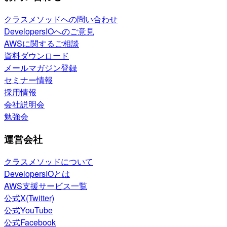
クラスメソッドへの問い合わせ
DevelopersIOへのご意見
AWSに関するご相談
資料ダウンロード
メールマガジン登録
セミナー情報
採用情報
会社説明会
勉強会
運営会社
クラスメソッドについて
DevelopersIOとは
AWS支援サービス一覧
公式X(Twitter)
公式YouTube
公式Facebook