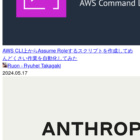
AWS CLI上からAssume Roleするスクリプトを作成してめ
んどくさい作業を自動化してみた
Ruon - Ryuhei Takagaki
2024.05.17